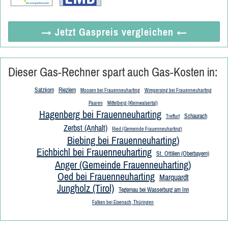
→ Jetzt
Gaspreis vergleichen
←
Dieser Gas-Rechner spart auch Gas-Kosten in:
Satzkorn
Riezlern
Moosen bei Frauenneuharting
Wimpersing bei Frauenneuharting
Paaren
Mittelberg (Kleinwalsertal)
Hagenberg bei Frauenneuharting
Schaurach
Treffurt
Zerbst (Anhalt)
Ried (Gemeinde Frauenneuharting)
Biebing bei Frauenneuharting)
Eichbichl bei Frauenneuharting
St. Ottilien (Oberbayern)
Anger (Gemeinde Frauenneuharting)
Oed bei Frauenneuharting
Marquardt
Jungholz (Tirol)
Tegernau bei Wasserburg am Inn
Falken bei Eisenach, Thüringen