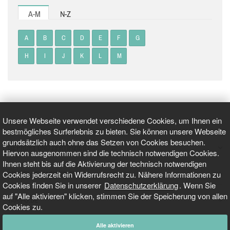
A-M
N-Z
A
B
C
D
E
F
G
H
I
J
K
L
M
Unsere Webseite verwendet verschiedene Cookies, um Ihnen ein
bestmögliches Surferlebnis zu bieten. Sie können unsere Webseite
grundsätzlich auch ohne das Setzen von Cookies besuchen.
GEPRÜFT UND ZERTIFIZIERT
Hiervon ausgenommen sind die technisch notwendigen Cookies.
Ihnen steht bis auf die Aktivierung der technisch notwendigen
Cookies jederzeit ein Widerrufsrecht zu. Nähere Informationen zu
AKTUELLE NACHRICHTEN
Cookies finden Sie in unserer
Datenschutzerklärung
. Wenn Sie
auf "Alle aktivieren" klicken, stimmen Sie der Speicherung von allen
TARIFO.DE
Cookies zu.
Alle aktivieren