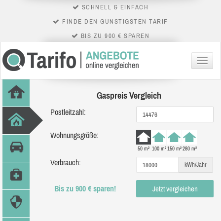
SCHNELL & EINFACH
FINDE DEN GÜNSTIGSTEN TARIF
BIS ZU 900 € SPAREN
Menü
Gaspreis Vergleich
Postleitzahl:
Wohnungsgröße:
50 m²
100 m²
150 m²
280 m²
Verbrauch:
kWh/Jahr
Bis zu 900 € sparen!
Jetzt vergleichen