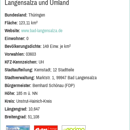
Langensalza und Umland
Bundesland:
Thüringen
Fläche:
123,11 km²
Website:
www.bad-langensalza.de
Einwohner:
0
Bevölkerungsdichte:
149 Einw. je km²
Vorwahlen:
03603
KFZ-Kennzeichen:
UH
Stadtaufteilung:
Kernstadt; 12 Stadtteile
Stadtverwaltung:
Marktstr. 1, 99947 Bad Langensalza
Bürgermeister:
Bernhard Schönau (FDP)
Höhe:
185 m ü. NN
Kreis:
Unstrut-Hainich-Kreis
Längengrad:
10,647
Breitengrad:
51,108