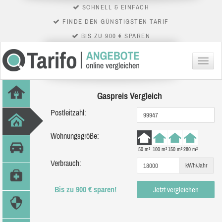
SCHNELL & EINFACH
FINDE DEN GÜNSTIGSTEN TARIF
BIS ZU 900 € SPAREN
Menü
Gaspreis Vergleich
Postleitzahl:
Wohnungsgröße:
50 m²
100 m²
150 m²
280 m²
Verbrauch:
kWh/Jahr
Bis zu 900 € sparen!
Jetzt vergleichen