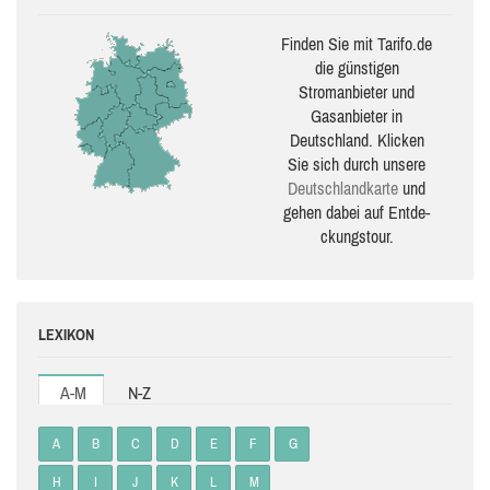
Finden Sie mit Tarifo.de
die güns­ti­gen
Stromanbieter und
Gasanbieter in
Deutschland. Klicken
Sie sich durch unsere
Deutsch­land­karte
und
gehen dabei auf Ent­de­
ckungs­tour.
LEXIKON
A-M
N-Z
A
B
C
D
E
F
G
H
I
J
K
L
M