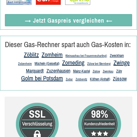
→ Jetzt
Gaspreis vergleichen
←
Dieser Gas-Rechner spart auch Gas-Kosten in:
Zöblitz
Zornheim
Zweckham
Kleinaschau bei Frauenneuharting)
Zorneding
Zwinge
Mücheln (Geiseltal)
Zotzenheim
Zülow bei Sternberg
Marquardt
Zuzenhausen
Mainz-Kastel
Zühr
Zislow
Zwenkau
Golm bei Potsdam
Züssow
Köthen (Anhalt)
Zudar
Zobbenitz