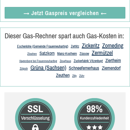
→ Jetzt
Gaspreis vergleichen
←
Dieser Gas-Rechner spart auch Gas-Kosten in:
Zickeritz
Zorneding
Eschenlohe (Gemeinde Frauenneuharting)
Zettlitz
Zermützel
Satzkorn
Mainz-Kostheim
Züssow
Zöschen
Ziertheim
Zuckerfabrik Vitzenburg
Hagenberg bei Frauenneuharting
Zeughaus
Grüna (Sachsen)
Schneefernerhaus
Ziemendorf
Zülpich
Zeuthen
Zilly
Zühr