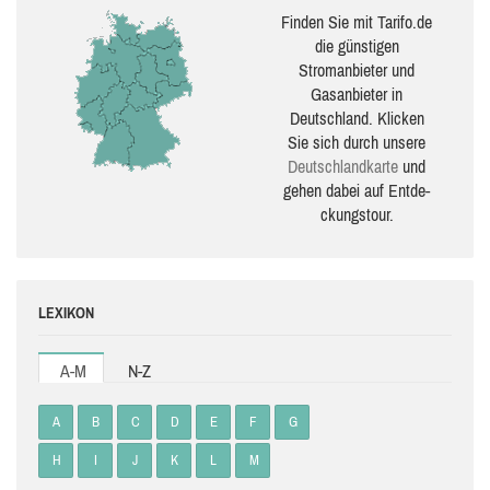
Finden Sie mit Tarifo.de
die güns­ti­gen
Stromanbieter und
Gasanbieter in
Deutschland. Klicken
Sie sich durch unsere
Deutsch­land­karte
und
gehen dabei auf Ent­de­
ckungs­tour.
LEXIKON
A-M
N-Z
A
B
C
D
E
F
G
H
I
J
K
L
M