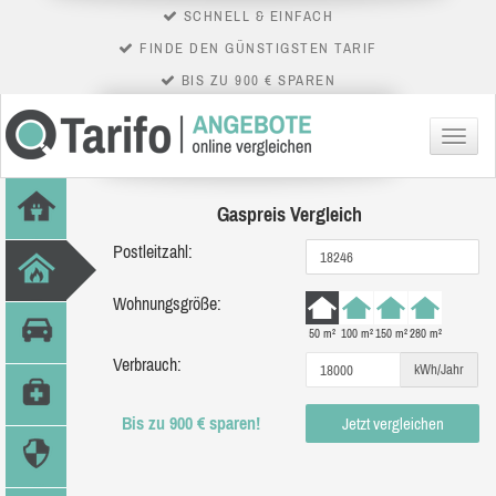
SCHNELL & EINFACH
FINDE DEN GÜNSTIGSTEN TARIF
BIS ZU 900 € SPAREN
Menü
Gaspreis Vergleich
Postleitzahl:
Wohnungsgröße:
50 m²
100 m²
150 m²
280 m²
Verbrauch:
kWh/Jahr
Bis zu 900 € sparen!
Jetzt vergleichen