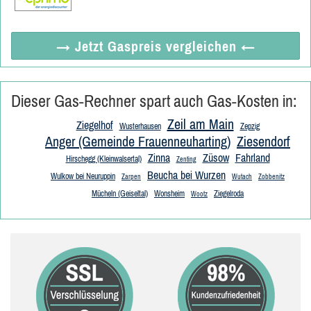
→ Jetzt
Gaspreis vergleichen
←
Dieser Gas-Rechner spart auch Gas-Kosten in:
Zeil am Main
Ziegelhof
Wusterhausen
Zepzig
Anger (Gemeinde Frauenneuharting)
Ziesendorf
Zinna
Züsow
Fahrland
Hirschegg (Kleinwalsertal)
Zenting
Beucha bei Wurzen
Wulkow bei Neuruppin
Zarpen
Wutach
Zobbenitz
Mücheln (Geiseltal)
Wonsheim
Ziegelroda
Wootz