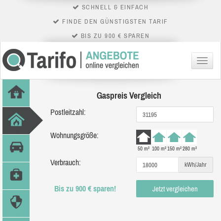
SCHNELL & EINFACH
FINDE DEN GÜNSTIGSTEN TARIF
BIS ZU 900 € SPAREN
Menü
Gaspreis Vergleich
Postleitzahl:
Wohnungsgröße:
50 m²
100 m²
150 m²
280 m²
Verbrauch:
kWh/Jahr
Bis zu 900 € sparen!
Jetzt vergleichen