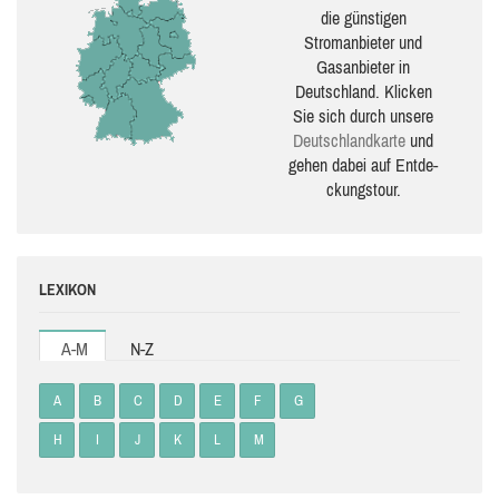
die güns­ti­gen
Stromanbieter und
Gasanbieter in
Deutschland. Klicken
Sie sich durch unsere
Deutsch­land­karte
und
gehen dabei auf Ent­de­
ckungs­tour.
LEXIKON
A-M
N-Z
A
B
C
D
E
F
G
H
I
J
K
L
M