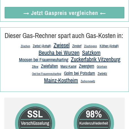
→ Jetzt
Gaspreis vergleichen
←
Dieser Gas-Rechner spart auch Gas-Kosten in:
Zwiesel
Zerbst (Anhalt)
Zirndorf
Köthen (Anhalt)
Zöschen
Zöschingen
Beucha bei Wurzen
Satzkorn
Zuckerfabrik Vitzenburg
Moosen bei Frauenneuharting
Zwiefalten
Zwergern
Mainz-Kastel
Zittow
Grünhain
Golm bei Potsdam
Zwönitz
Oed bei Frauenneuharting
Mainz-Kostheim
Zschornewitz