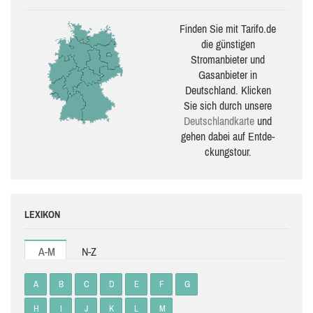
Finden Sie mit Tarifo.de
die güns­ti­gen
Stromanbieter und
Gasanbieter in
Deutschland. Klicken
Sie sich durch unsere
Deutsch­land­karte
und
gehen dabei auf Ent­de­
ckungs­tour.
LEXIKON
A-M
N-Z
A
B
C
D
E
F
G
H
I
J
K
L
M