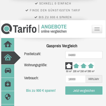
SCHNELL & EINFACH
FINDE DEN GÜNSTIGSTEN TARIF
BIS ZU 900 € SPAREN
Menü
Gaspreis Vergleich
Postleitzahl:
Wohnungsgröße:
50 m²
100 m²
150 m²
280 m²
Verbrauch:
kWh/Jahr
Bis zu 900 € sparen!
Jetzt vergleichen