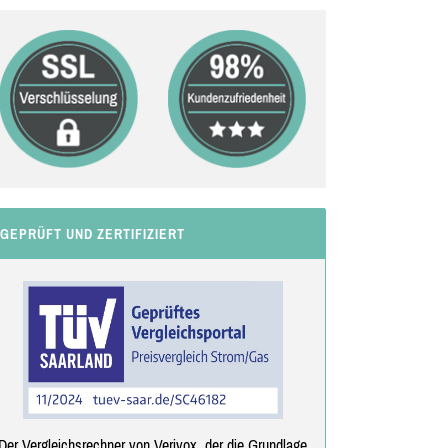
GEPRÜFT UND ZERTIFIZIERT
Der Vergleichsrechner von Verivox, der die Grundlage