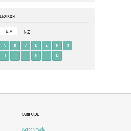
LEXIKON
A-M
N-Z
A
B
C
D
E
F
G
H
I
J
K
L
M
TARIFO.DE
Werbehinweis