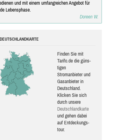
edienen und mit einem umfangreichen Angebot für
ede Lebensphase.
Doreen W.
DEUTSCHLANDKARTE
Finden Sie mit
Tarifo.de die güns­
ti­gen
Stromanbieter und
Gasanbieter in
Deutschland.
Klicken Sie sich
durch unsere
Deutsch­land­karte
und gehen dabei
auf Ent­de­ckungs­
tour.