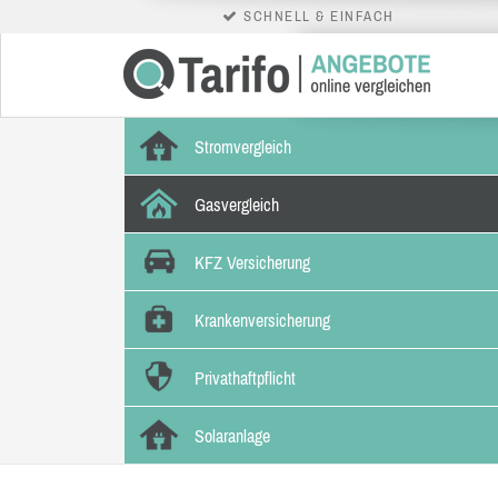
SCHNELL & EINFACH
Stromvergleich
Gasvergleich
KFZ Versicherung
Krankenversicherung
Privathaftpflicht
Solaranlage