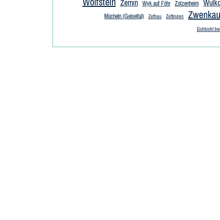
Wolfstein
Zernin
Wulko
Wyk auf Föhr
Zotzenheim
Zwenka
Mücheln (Geiseltal)
Zethau
Zettingen
Eichbichl b