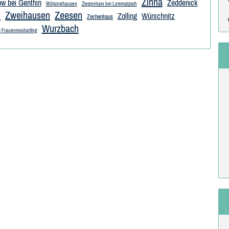
Zinna
w bei Genthin
Zeddenick
Wölpinghausen
Ziegenhain bei Lommatzsch
u
Zweihausen
Zeesen
Zolling
Würschnitz
Zechenhaus
Wurzbach
ei Frauenneuharting