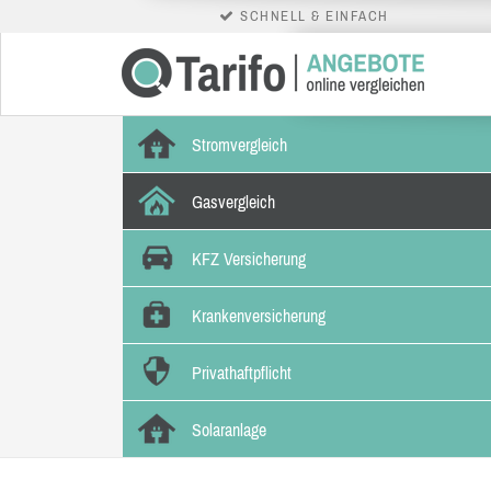
SCHNELL & EINFACH
Stromvergleich
Gasvergleich
KFZ Versicherung
Krankenversicherung
Privathaftpflicht
Solaranlage