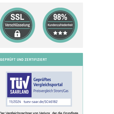
GEPRÜFT UND ZERTIFIZIERT
Der Vergleichsrechner von Verivox, der die Grundlage