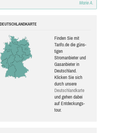
Marie A.
DEUTSCHLANDKARTE
Finden Sie mit
Tarifo.de die güns­
ti­gen
Stromanbieter und
Gasanbieter in
Deutschland.
Klicken Sie sich
durch unsere
Deutsch­land­karte
und gehen dabei
auf Ent­de­ckungs­
tour.