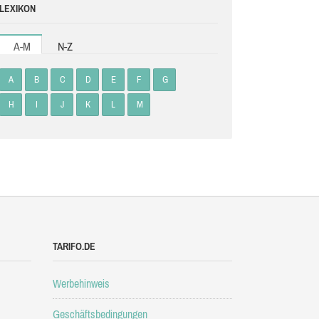
LEXIKON
A-M
N-Z
A
B
C
D
E
F
G
H
I
J
K
L
M
TARIFO.DE
Werbehinweis
Geschäftsbedingungen