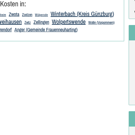
Kosten in:
Winterbach (Kreis Günzburg)
Zwota
Zootzen
sheim
Wülperode
weihausen
Wolpertswende
Zellingen
Zeitz
Wollin (Vorpommern)
rendorf
Anger (Gemeinde Frauenneuharting)