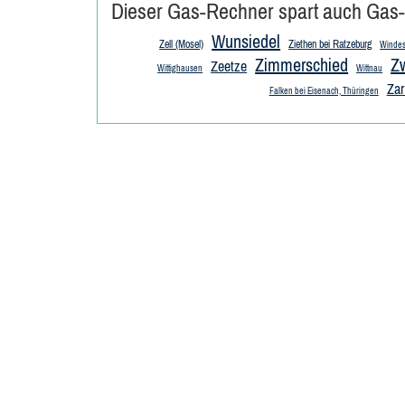
Dieser Gas-Rechner spart auch Gas-
Wunsiedel
Zell (Mosel)
Ziethen bei Ratzeburg
Winde
Zimmerschied
Z
Zeetze
Wittighausen
Wittnau
Zar
Falken bei Eisenach, Thüringen