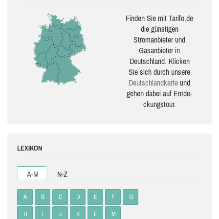
Finden Sie mit Tarifo.de
die güns­ti­gen
Stromanbieter und
Gasanbieter in
Deutschland. Klicken
Sie sich durch unsere
Deutsch­land­karte
und
gehen dabei auf Ent­de­
ckungs­tour.
LEXIKON
A-M
N-Z
A
B
C
D
E
F
G
H
I
J
K
L
M