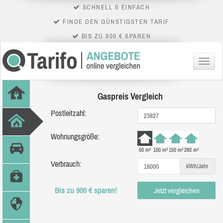
SCHNELL & EINFACH
FINDE DEN GÜNSTIGSTEN TARIF
BIS ZU 900 € SPAREN
Menü
Gaspreis Vergleich
Postleitzahl:
Wohnungsgröße:
50 m²
100 m²
150 m²
280 m²
Verbrauch:
kWh/Jahr
Bis zu 900 € sparen!
Jetzt vergleichen