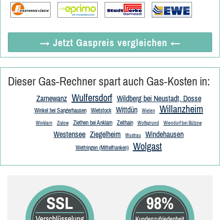
→ Jetzt
Gaspreis vergleichen
←
Dieser Gas-Rechner spart auch Gas-Kosten in:
Wulfersdorf
Zarnewanz
Wildberg bei Neustadt, Dosse
Willanzheim
Wittdün
Winkel bei Sangerhausen
Wietstock
Wielen
Ziethen bei Anklam
Zeithain
Winklarn
Zislow
Wolfsgrund
Wiendorf bei Bützow
Westensee
Ziegelheim
Windehausen
Wustrau
Wolgast
Wettringen (Mittelfranken)