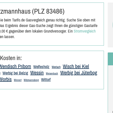
Watzmannhaus (PLZ 83486)
 beim Tarifo.de Gasvergleich genau richtig. Suche Sie oben mit
 Ergebnis dieser Gas-Suche zeigt Ihnen die günstigen Gastarife
00,00 € gegenüber dem lokalen Grundversorger. Ein
Stromvergleich
en lassen.
Kosten in:
Wendisch Priborn
Wisch bei Kiel
Welfesholz
Wertach
Wessin
Werbig bei Jüterbog
Werbig bei Belzig
d
Weisenbach
Worbis
Wittorf
Winnert
Witzmannsberg