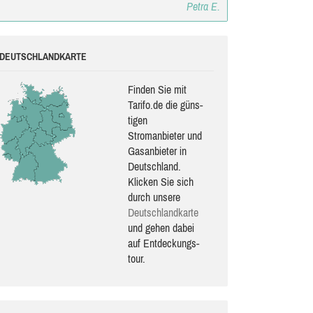
Petra E.
DEUTSCHLANDKARTE
Finden Sie mit
Tarifo.de die güns­
ti­gen
Stromanbieter und
Gasanbieter in
Deutschland.
Klicken Sie sich
durch unsere
Deutsch­land­karte
und gehen dabei
auf Ent­de­ckungs­
tour.