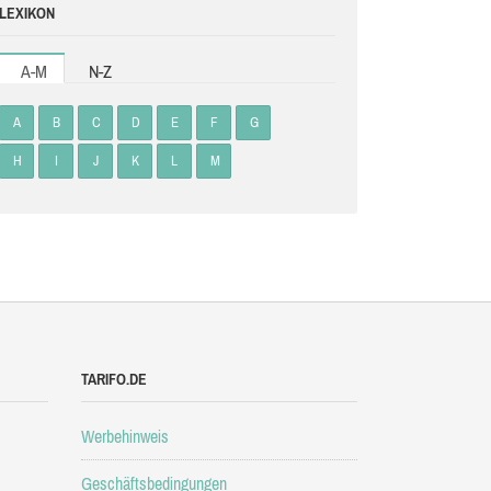
LEXIKON
A-M
N-Z
A
B
C
D
E
F
G
H
I
J
K
L
M
TARIFO.DE
Werbehinweis
Geschäftsbedingungen