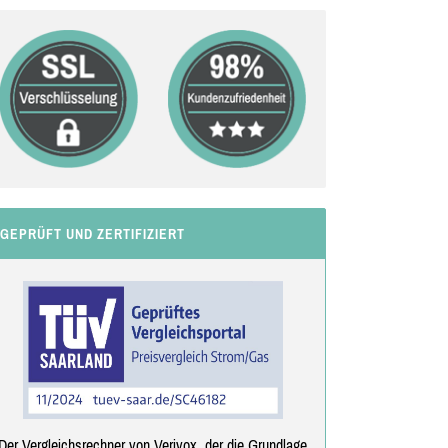
GEPRÜFT UND ZERTIFIZIERT
Der Vergleichsrechner von Verivox, der die Grundlage