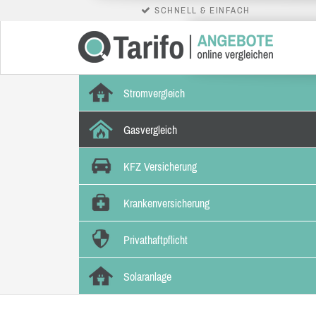
SCHNELL & EINFACH
Stromvergleich
Gasvergleich
KFZ Versicherung
Krankenversicherung
Privathaftpflicht
Solaranlage