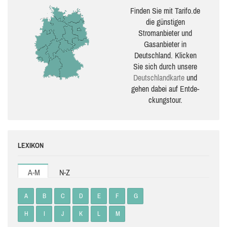
Finden Sie mit Tarifo.de
die güns­ti­gen
Stromanbieter und
Gasanbieter in
Deutschland. Klicken
Sie sich durch unsere
Deutsch­land­karte
und
gehen dabei auf Ent­de­
ckungs­tour.
LEXIKON
A-M
N-Z
A
B
C
D
E
F
G
H
I
J
K
L
M