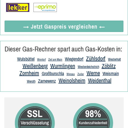
→ Jetzt
Gaspreis vergleichen
←
Dieser Gas-Rechner spart auch Gas-Kosten in:
Zühlsdorf
Wulsbüttel
Wiegendorf
Westerholt
Wentorf
Zeil am Main
Weißenberg
Wurmlingen
Zöblitz
Westerdeichstrich
Zornheim
Werne
Großburschla
Weismain
Wiesau
Zudar
Weinolsheim
Weidenthal
Zarnewenz
Weroth