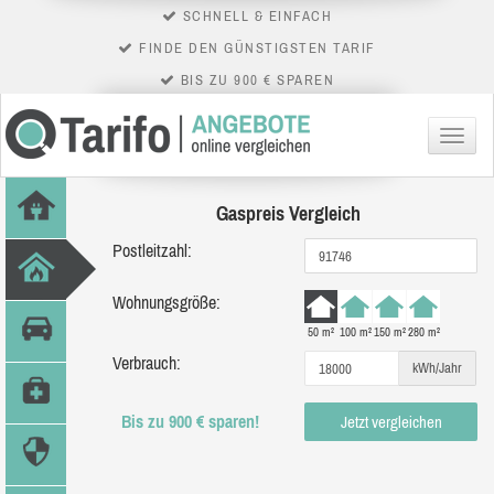
SCHNELL & EINFACH
FINDE DEN GÜNSTIGSTEN TARIF
BIS ZU 900 € SPAREN
Menü
Gaspreis Vergleich
Postleitzahl:
Wohnungsgröße:
50 m²
100 m²
150 m²
280 m²
Verbrauch:
kWh/Jahr
Bis zu 900 € sparen!
Jetzt vergleichen