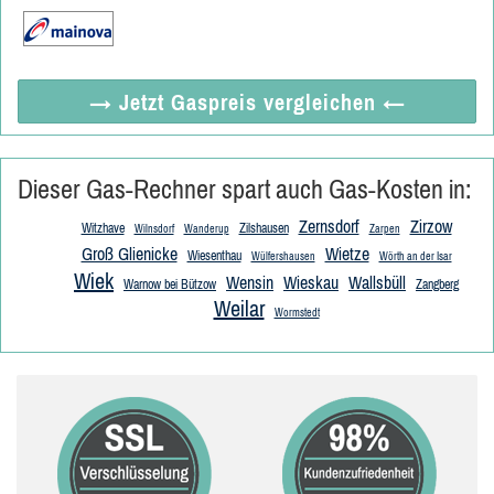
→ Jetzt
Gaspreis vergleichen
←
Dieser Gas-Rechner spart auch Gas-Kosten in:
Zernsdorf
Zirzow
Witzhave
Zilshausen
Wilnsdorf
Wanderup
Zarpen
Groß Glienicke
Wietze
Wiesenthau
Wülfershausen
Wörth an der Isar
Wiek
Wensin
Wieskau
Wallsbüll
Warnow bei Bützow
Zangberg
Weilar
Wormstedt