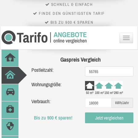
SCHNELL & EINFACH
FINDE DEN GÜNSTIGSTEN TARIF
BIS ZU 900 € SPAREN
Menü
Gaspreis Vergleich
Postleitzahl:
Wohnungsgröße:
50 m²
100 m²
150 m²
280 m²
Verbrauch:
kWh/Jahr
Bis zu 900 € sparen!
Jetzt vergleichen