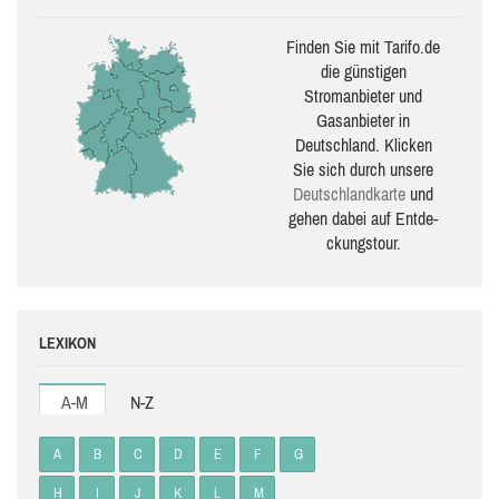
Finden Sie mit Tarifo.de
die güns­ti­gen
Stromanbieter und
Gasanbieter in
Deutschland. Klicken
Sie sich durch unsere
Deutsch­land­karte
und
gehen dabei auf Ent­de­
ckungs­tour.
LEXIKON
A-M
N-Z
A
B
C
D
E
F
G
H
I
J
K
L
M