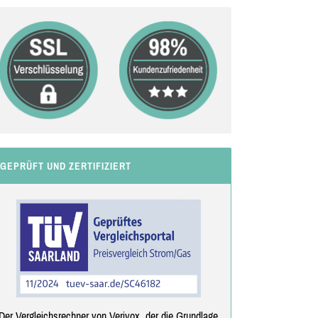
GEPRÜFT UND ZERTIFIZIERT
Der Vergleichsrechner von Verivox, der die Grundlage