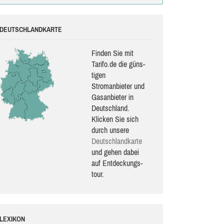
DEUTSCHLANDKARTE
Finden Sie mit
Tarifo.de die güns­
ti­gen
Stromanbieter und
Gasanbieter in
Deutschland.
Klicken Sie sich
durch unsere
Deutsch­land­karte
und gehen dabei
auf Ent­de­ckungs­
tour.
LEXIKON