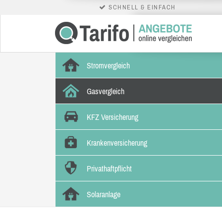
SCHNELL & EINFACH
Stromvergleich
Gasvergleich
KFZ Versicherung
Krankenversicherung
Privathaftpflicht
Solaranlage