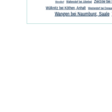
Zierzow bei 
Waltersdorf bei Jüterbog
Wendtorf
Wülknitz bei Köthen, Anhalt
Westendorf bei Donau
Wangen bei Naumburg, Saale