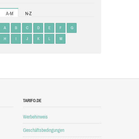
A-M
N-Z
A
B
C
D
E
F
G
H
I
J
K
L
M
TARIFO.DE
Werbehinweis
Geschäftsbedingungen