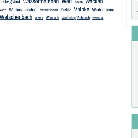
Wasserthaleben
Werl
Wacken
Ludwigslust
Zeven
Völpke
Wichmannsdorf
Zielitz
Wintersheim
wörth
Zimmerschied
Welschenbach
Wümbach
Wartenberg-Rohrbach
Werda
Walchum