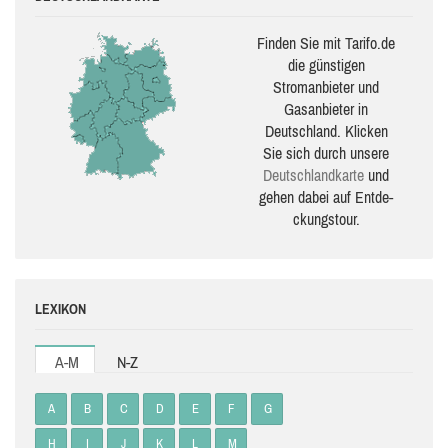
Finden Sie mit Tarifo.de
die güns­ti­gen
Stromanbieter und
Gasanbieter in
Deutschland. Klicken
Sie sich durch unsere
Deutsch­land­karte
und
gehen dabei auf Ent­de­
ckungs­tour.
LEXIKON
A-M
N-Z
A
B
C
D
E
F
G
H
I
J
K
L
M