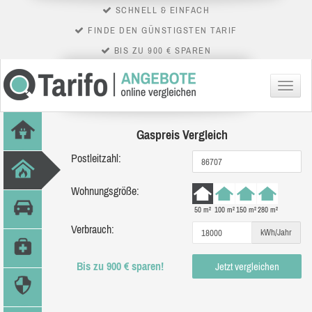
SCHNELL & EINFACH
FINDE DEN GÜNSTIGSTEN TARIF
BIS ZU 900 € SPAREN
Menü
Gaspreis Vergleich
Postleitzahl:
Wohnungsgröße:
50 m²
100 m²
150 m²
280 m²
Verbrauch:
kWh/Jahr
Bis zu 900 € sparen!
Jetzt vergleichen