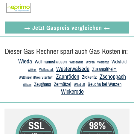
→ Jetzt
Gaspreis vergleichen
←
Dieser Gas-Rechner spart auch Gas-Kosten in:
Wieda
Wolfmannshausen
Wolsfeld
Wiesenaue
Wolfen
Wiershop
Westerwalsede
Zusamaltheim
Wolferstadt
Wilthen
Zaunröden
Zschoppach
Zickeritz
Wettringen (Kreis Steinfurt)
Zeughaus
Zermützel
Beucha bei Wurzen
Wilsdruff
Wilsum
Wickerode