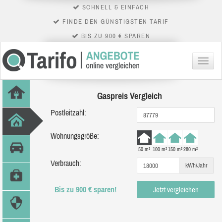
SCHNELL & EINFACH
FINDE DEN GÜNSTIGSTEN TARIF
BIS ZU 900 € SPAREN
Menü
Gaspreis Vergleich
Postleitzahl:
Wohnungsgröße:
50 m²
100 m²
150 m²
280 m²
Verbrauch:
kWh/Jahr
Bis zu 900 € sparen!
Jetzt vergleichen