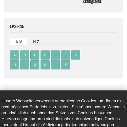
ckungs­tour.
LEXIKON
A-M
N-Z
A
B
C
D
E
F
G
H
I
J
K
L
M
Unsere Webseite verwendet verschiedene Cookies, um Ihnen ein
bestmögliches Surferlebnis zu bieten. Sie können unsere Webseite
grundsätzlich auch ohne das Setzen von Cookies besuchen.
GEPRÜFT UND ZERTIFIZIERT
Hiervon ausgenommen sind die technisch notwendigen Cookies.
Ihnen steht bis auf die Aktivierung der technisch notwendigen