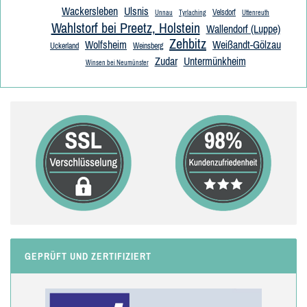
Wackersleben
Ulsnis
Velsdorf
Unnau
Tyrlaching
Uttenreuth
Wahlstorf bei Preetz, Holstein
Wallendorf (Luppe)
Zehbitz
Wolfsheim
Weißandt-Gölzau
Uckerland
Weinsberg
Zudar
Untermünkheim
Winsen bei Neumünster
GEPRÜFT UND ZERTIFIZIERT