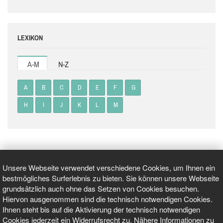
LEXIKON
A-M
N-Z
A
B
C
D
E
F
G
H
I
J
K
L
M
Unsere Webseite verwendet verschiedene Cookies, um Ihnen ein
bestmögliches Surferlebnis zu bieten. Sie können unsere Webseite
grundsätzlich auch ohne das Setzen von Cookies besuchen.
GEPRÜFT UND ZERTIFIZIERT
Hiervon ausgenommen sind die technisch notwendigen Cookies.
Ihnen steht bis auf die Aktivierung der technisch notwendigen
Cookies jederzeit ein Widerrufsrecht zu. Nähere Informationen zu
AKTUELLE NACHRICHTEN