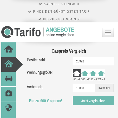
SCHNELL & EINFACH
FINDE DEN GÜNSTIGSTEN TARIF
BIS ZU 900 € SPAREN
Menü
Gaspreis Vergleich
Postleitzahl:
Wohnungsgröße:
50 m²
100 m²
150 m²
280 m²
Verbrauch:
kWh/Jahr
Bis zu 900 € sparen!
Jetzt vergleichen