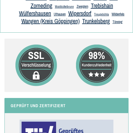
Zorneding
Trebishain
Zwergern
Waldbüttelbrunn
Wülfershausen
Wipersdorf
Uthausen
Wildenfels
Treugeböhla
Wangen (Kreis Göppingen)
Trunkelsberg
Tönning
GEPRÜFT UND ZERTIFIZIERT