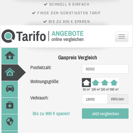
SCHNELL & EINFACH
FINDE DEN GÜNSTIGSTEN TARIF
BIS ZU 900 € SPAREN
Menü
Gaspreis Vergleich
Postleitzahl:
Wohnungsgröße:
50 m²
100 m²
150 m²
280 m²
Verbrauch:
kWh/Jahr
Bis zu 900 € sparen!
Jetzt vergleichen