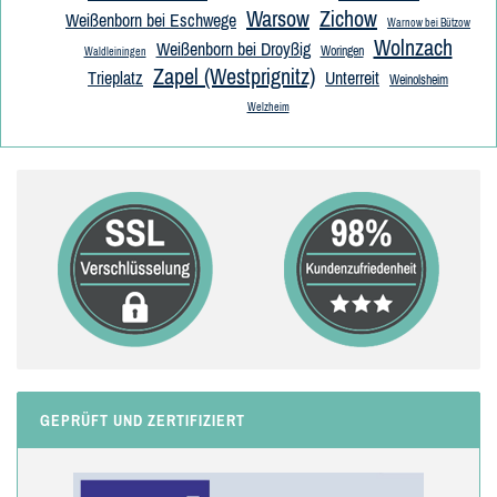
Warsow
Zichow
Weißenborn bei Eschwege
Warnow bei Bützow
Wolnzach
Weißenborn bei Droyßig
Woringen
Waldleiningen
Zapel (Westprignitz)
Trieplatz
Unterreit
Weinolsheim
Welzheim
GEPRÜFT UND ZERTIFIZIERT