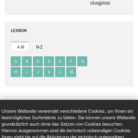
ckungs­tour.
LEXIKON
A-M
N-Z
A
B
C
D
E
F
G
H
I
J
K
L
M
Unsere Webseite verwendet verschiedene Cookies, um Ihnen ein
bestmögliches Surferlebnis zu bieten. Sie können unsere Webseite
grundsätzlich auch ohne das Setzen von Cookies besuchen.
GEPRÜFT UND ZERTIFIZIERT
Hiervon ausgenommen sind die technisch notwendigen Cookies.
Ihnen steht bis auf die Aktivierung der technisch notwendigen