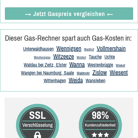
→ Jetzt
Gaspreis vergleichen
←
Dieser Gas-Rechner spart auch Gas-Kosten in:
Wennigsen
Vollmershain
Unterwaldhausen
Waldhof
Witzeeze
Tauche
Uchte
Wincheringen
Woldert
Wanna
Waldau bei Zeitz, Elster
Westenbrügge
Wilstedt
Zislow
Wiesent
Wangen bei Naumburg, Saale
Waldmohr
Weida
Wittenhagen
Wansleben