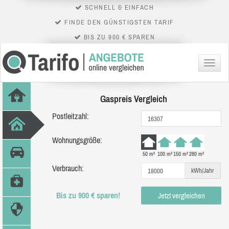
SCHNELL & EINFACH
FINDE DEN GÜNSTIGSTEN TARIF
BIS ZU 900 € SPAREN
Menü
Gaspreis Vergleich
Postleitzahl:
Wohnungsgröße:
50 m²
100 m²
150 m²
280 m²
Verbrauch:
kWh/Jahr
Bis zu 900 € sparen!
Jetzt vergleichen