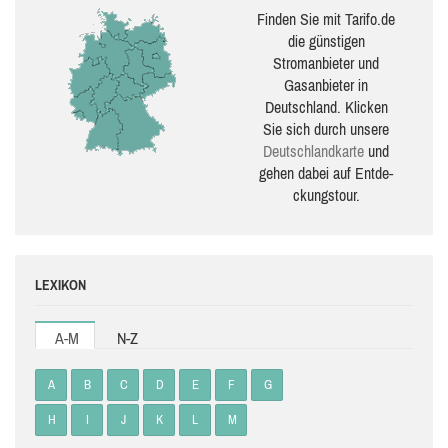
Finden Sie mit Tarifo.de
die güns­ti­gen
Stromanbieter und
Gasanbieter in
Deutschland. Klicken
Sie sich durch unsere
Deutsch­land­karte
und
gehen dabei auf Ent­de­
ckungs­tour.
LEXIKON
A-M
N-Z
A
B
C
D
E
F
G
H
I
J
K
L
M