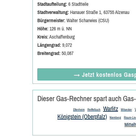
Stadtaufteilung:
6 Stadtteile
Stadtverwaltung:
Hanauer Straße 1, 63755 Alzenau
Bürgermeister:
Walter Scharwies (CSU)
Höhe:
126 m ü. NN
Kreis:
Aschaffenburg
Längengrad:
9,072
Breitengrad:
50,087
→ Jetzt
kostenlos
Gasp
Dieser Gas-Rechner spart auch Gas-
Warlitz
Ettenheim
Reiffelbach
Wilsecker
Königstein (Oberpfalz)
Niemberg
Risum-Li
Mittel