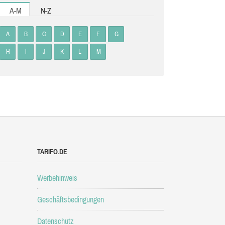
A-M
N-Z
A
B
C
D
E
F
G
H
I
J
K
L
M
TARIFO.DE
Werbehinweis
Geschäftsbedingungen
Datenschutz