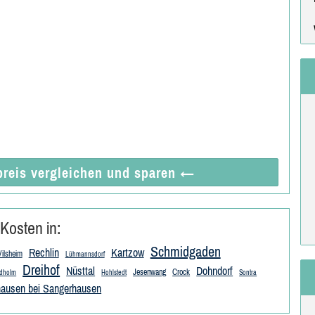
reis vergleichen
und sparen
←
Kosten in:
Schmidgaden
Rechlin
Kartzow
Vilsheim
Lühmannsdorf
Dreihof
Nüsttal
Dohndorf
Jesenwang
Crock
ndholm
Hohlstedt
Sontra
hausen bei Sangerhausen