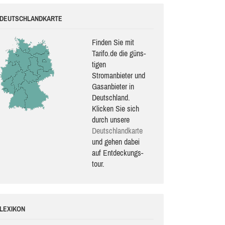
DEUTSCHLANDKARTE
Finden Sie mit
Tarifo.de die güns­
ti­gen
Stromanbieter und
Gasanbieter in
Deutschland.
Klicken Sie sich
durch unsere
Deutsch­land­karte
und gehen dabei
auf Ent­de­ckungs­
tour.
LEXIKON