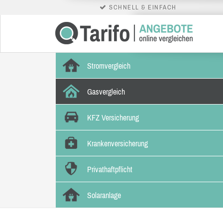
SCHNELL & EINFACH
Stromvergleich
Gasvergleich
KFZ Versicherung
Krankenversicherung
Privathaftpflicht
Solaranlage