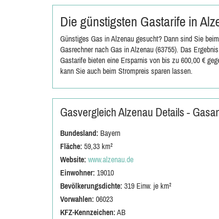
Die günstigsten Gastarife in A
Günstiges Gas in Alzenau gesucht? Dann sind Sie beim 
Gasrechner nach Gas in Alzenau (63755). Das Ergebnis 
Gastarife bieten eine Ersparnis von bis zu 600,00 € ge
kann Sie auch beim Strompreis sparen lassen.
Gasvergleich Alzenau Details - Gasa
Bundesland:
Bayern
Fläche:
59,33 km²
Website:
www.alzenau.de
Einwohner:
19010
Bevölkerungsdichte:
319 Einw. je km²
Vorwahlen:
06023
KFZ-Kennzeichen:
AB