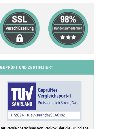
GEPRÜFT UND ZERTIFIZIERT
Der Vergleichsrechner von Verivox, der die Grundlage