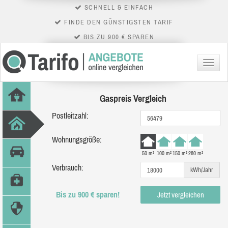
SCHNELL & EINFACH
FINDE DEN GÜNSTIGSTEN TARIF
BIS ZU 900 € SPAREN
Menü
Gaspreis Vergleich
Postleitzahl:
Wohnungsgröße:
50 m²
100 m²
150 m²
280 m²
Verbrauch:
kWh/Jahr
Bis zu 900 € sparen!
Jetzt vergleichen