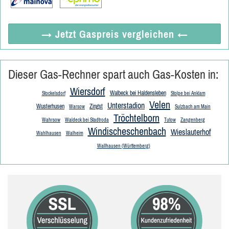
→ Jetzt
Gaspreis vergleichen
←
Dieser Gas-Rechner spart auch Gas-Kosten in:
Wiersdorf
Walbeck bei Haldensleben
Stockelsdorf
Stolpe bei Anklam
Velen
Unterstadion
Wusterhusen
Zingst
Warsow
Sulzbach am Main
Tröchtelborn
Wahrsow
Waldeck bei Stadtroda
Tutow
Zangenberg
Windischeschenbach
Wieslauterhof
Wahlhausen
Walheim
Wallhausen (Württemberg)