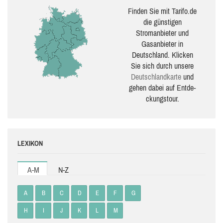
Finden Sie mit Tarifo.de
die güns­ti­gen
Stromanbieter und
Gasanbieter in
Deutschland. Klicken
Sie sich durch unsere
Deutsch­land­karte
und
gehen dabei auf Ent­de­
ckungs­tour.
LEXIKON
A-M
N-Z
A
B
C
D
E
F
G
H
I
J
K
L
M