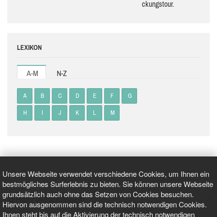
ckungs­tour.
LEXIKON
A-M
N-Z
A
B
C
D
E
F
G
H
I
J
K
L
M
Unsere Webseite verwendet verschiedene Cookies, um Ihnen ein
bestmögliches Surferlebnis zu bieten. Sie können unsere Webseite
grundsätzlich auch ohne das Setzen von Cookies besuchen.
GEPRÜFT UND ZERTIFIZIERT
Hiervon ausgenommen sind die technisch notwendigen Cookies.
Ihnen steht bis auf die Aktivierung der technisch notwendigen