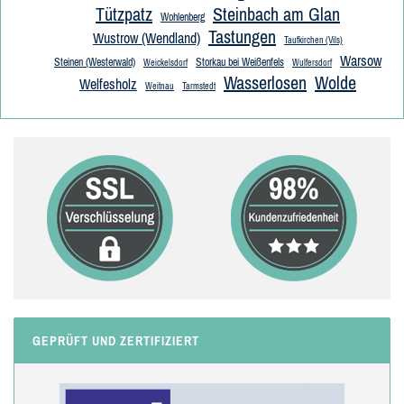
Tützpatz
Steinbach am Glan
Wohlenberg
Tastungen
Wustrow (Wendland)
Taufkirchen (Vils)
Warsow
Steinen (Westerwald)
Storkau bei Weißenfels
Weickelsdorf
Wulfersdorf
Wasserlosen
Wolde
Welfesholz
Weitnau
Tarmstedt
GEPRÜFT UND ZERTIFIZIERT