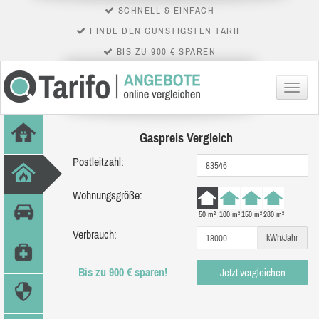
SCHNELL & EINFACH
FINDE DEN GÜNSTIGSTEN TARIF
BIS ZU 900 € SPAREN
Menü
Gaspreis Vergleich
Postleitzahl:
Wohnungsgröße:
50 m²
100 m²
150 m²
280 m²
Verbrauch:
kWh/Jahr
Bis zu 900 € sparen!
Jetzt vergleichen