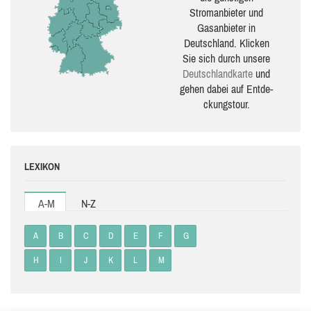
Stromanbieter und
Gasanbieter in
Deutschland. Klicken
Sie sich durch unsere
Deutsch­land­karte
und
gehen dabei auf Ent­de­
ckungs­tour.
LEXIKON
A-M
N-Z
A
B
C
D
E
F
G
H
I
J
K
L
M