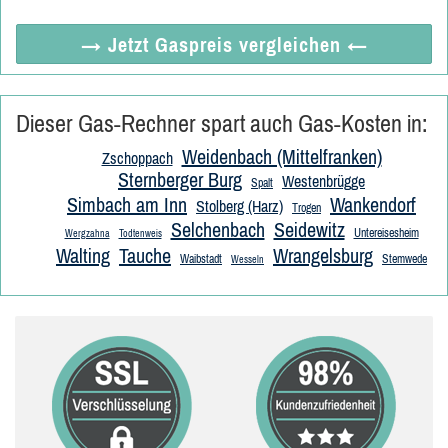
→ Jetzt
Gaspreis vergleichen
←
Dieser Gas-Rechner spart auch Gas-Kosten in:
Weidenbach (Mittelfranken)
Zschoppach
Sternberger Burg
Westenbrügge
Spalt
Simbach am Inn
Wankendorf
Stolberg (Harz)
Trogen
Selchenbach
Seidewitz
Untereisesheim
Wergzahna
Todtenweis
Walting
Tauche
Wrangelsburg
Waibstadt
Stemwede
Wesseln