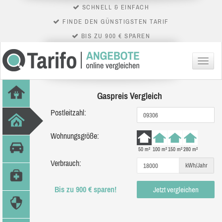
SCHNELL & EINFACH
FINDE DEN GÜNSTIGSTEN TARIF
BIS ZU 900 € SPAREN
Menü
Gaspreis Vergleich
Postleitzahl:
Wohnungsgröße:
50 m²
100 m²
150 m²
280 m²
Verbrauch:
kWh/Jahr
Bis zu 900 € sparen!
Jetzt vergleichen