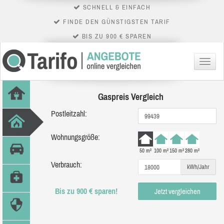
SCHNELL & EINFACH
FINDE DEN GÜNSTIGSTEN TARIF
BIS ZU 900 € SPAREN
Menü
Gaspreis Vergleich
Postleitzahl:
Wohnungsgröße:
50 m²
100 m²
150 m²
280 m²
Verbrauch:
kWh/Jahr
Bis zu 900 € sparen!
Jetzt vergleichen