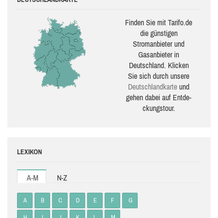
Finden Sie mit Tarifo.de
die güns­ti­gen
Stromanbieter und
Gasanbieter in
Deutschland. Klicken
Sie sich durch unsere
Deutsch­land­karte
und
gehen dabei auf Ent­de­
ckungs­tour.
LEXIKON
A-M
N-Z
A
B
C
D
E
F
G
H
I
J
K
L
M