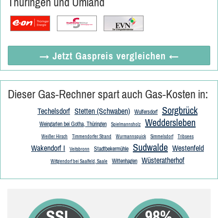
Thüringen und Umland
→ Jetzt
Gaspreis vergleichen
←
Dieser Gas-Rechner spart auch Gas-Kosten in:
Sorgbrück
Techelsdorf
Stetten (Schwaben)
Wulfersdorf
Weddersleben
Weingarten bei Gotha, Thüringen
Spielmannsholz
Weißer Hirsch
Timmendorfer Strand
Wurmannsquick
Simmelsdorf
Tribsees
Sudwalde
Wakendorf I
Westenfeld
Stadtbekermühle
Veitsbronn
Wüsteratherhof
Wittenhagen
Wittgendorf bei Saalfeld, Saale