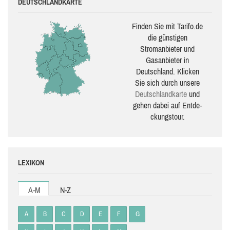
DEUTSCHLANDKARTE
Finden Sie mit Tarifo.de
die güns­ti­gen
Stromanbieter und
Gasanbieter in
Deutschland. Klicken
Sie sich durch unsere
Deutsch­land­karte
und
gehen dabei auf Ent­de­
ckungs­tour.
LEXIKON
A-M
N-Z
A
B
C
D
E
F
G