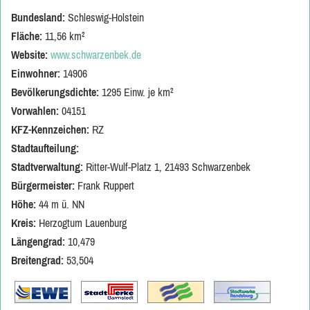
Bundesland:
Schleswig-Holstein
Fläche:
11,56 km²
Website:
www.schwarzenbek.de
Einwohner:
14906
Bevölkerungsdichte:
1295 Einw. je km²
Vorwahlen:
04151
KFZ-Kennzeichen:
RZ
Stadtaufteilung:
Stadtverwaltung:
Ritter-Wulf-Platz 1, 21493 Schwarzenbek
Bürgermeister:
Frank Ruppert
Höhe:
44 m ü. NN
Kreis:
Herzogtum Lauenburg
Längengrad:
10,479
Breitengrad:
53,504