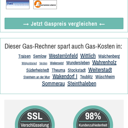
→ Jetzt
Gaspreis vergleichen
←
Dieser Gas-Rechner spart auch Gas-Kosten in:
Westerrönfeld
Wittlich
Traisen
Semlow
Walchenberg
Wahrenholz
Wundersleben
Weilerswist
Wildpoldsried
Verden
Weiterstadt
Süderheistedt
Theuma
Stockstadt
Wakendorf I
Teublitz
Wüschheim
Steinheim an der Murr
Sommerau
Steinthaleben