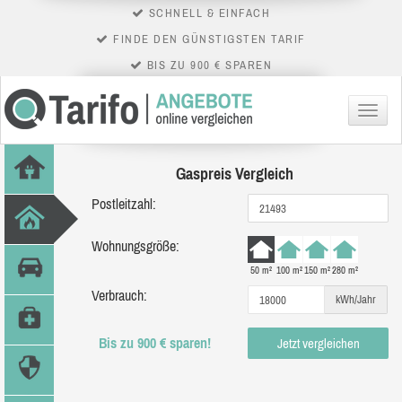
SCHNELL & EINFACH
FINDE DEN GÜNSTIGSTEN TARIF
BIS ZU 900 € SPAREN
Menü
Gaspreis Vergleich
Postleitzahl:
Wohnungsgröße:
50 m²
100 m²
150 m²
280 m²
Verbrauch:
kWh/Jahr
Bis zu 900 € sparen!
Jetzt vergleichen