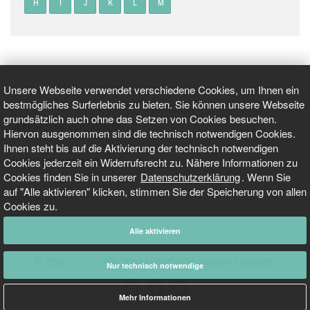
H
I
J
K
L
M
Unsere Webseite verwendet verschiedene Cookies, um Ihnen ein
bestmögliches Surferlebnis zu bieten. Sie können unsere Webseite
grundsätzlich auch ohne das Setzen von Cookies besuchen.
GEPRÜFT UND ZERTIFIZIERT
Hiervon ausgenommen sind die technisch notwendigen Cookies.
Ihnen steht bis auf die Aktivierung der technisch notwendigen
Cookies jederzeit ein Widerrufsrecht zu. Nähere Informationen zu
AKTUELLE NACHRICHTEN
Cookies finden Sie in unserer
Datenschutzerklärung
. Wenn Sie
auf "Alle aktivieren" klicken, stimmen Sie der Speicherung von allen
TARIFO.DE
Cookies zu.
Alle aktivieren
© 2026
Tarifo.de
Alle Inhalte unterliegen unserem Copyright.
Nur technisch notwendige
Mehr Informationen