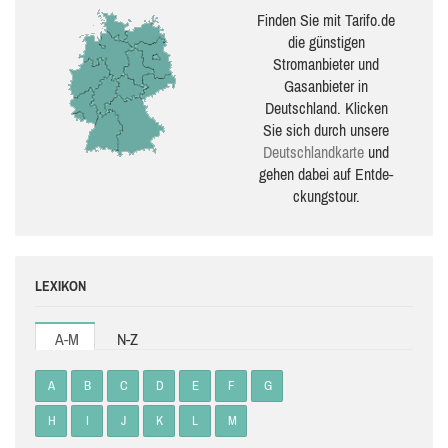
Finden Sie mit Tarifo.de
die güns­ti­gen
Stromanbieter und
Gasanbieter in
Deutschland. Klicken
Sie sich durch unsere
Deutsch­land­karte
und
gehen dabei auf Ent­de­
ckungs­tour.
LEXIKON
A-M
N-Z
A
B
C
D
E
F
G
H
I
J
K
L
M