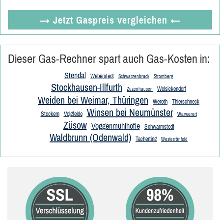
→ Jetzt
Gaspreis vergleichen
←
Dieser Gas-Rechner spart auch Gas-Kosten in:
Stendal
Weberstedt
Schwarzenbruck
Stromberg
Stockhausen-Illfurth
Welsickendorf
Zuzenhausen
Weiden bei Weimar, Thüringen
Weroth
Thierschneck
Winsen bei Neumünster
Stockem
Volgfelde
Warwerort
Züsow
Voggenmühlhöfle
Schwarmstedt
Waldbrunn (Odenwald)
Tacherting
Westerrönfeld