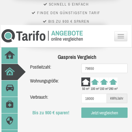
SCHNELL & EINFACH
FINDE DEN GÜNSTIGSTEN TARIF
BIS ZU 900 € SPAREN
Menü
Gaspreis Vergleich
Postleitzahl:
Wohnungsgröße:
50 m²
100 m²
150 m²
280 m²
Verbrauch:
kWh/Jahr
Bis zu 900 € sparen!
Jetzt vergleichen