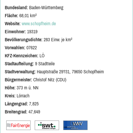
Bundesland:
Baden-Württemberg
Fläche:
68,01 km²
Website:
www.schopfheim.de
Einwohner:
19319
Bevölkerungsdichte:
283 Einw. je km²
Vorwahlen:
07622
KFZ-Kennzeichen:
LÖ
Stadtaufteilung:
9 Stadtteile
Stadtverwaltung:
Hauptstraße 29?31, 79650 Schopfheim
Bürgermeister:
Christof Nitz (CDU)
Höhe:
373 m ü. NN
Kreis:
Lörrach
Längengrad:
7,825
Breitengrad:
47,649