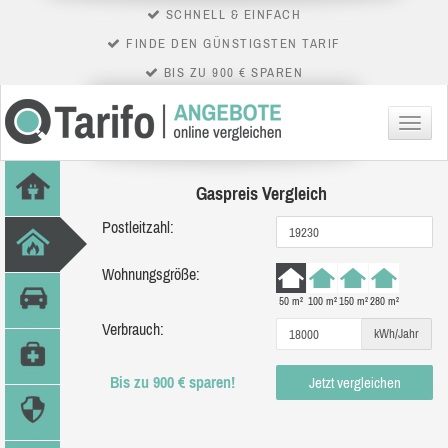
SCHNELL & EINFACH
FINDE DEN GÜNSTIGSTEN TARIF
BIS ZU 900 € SPAREN
Menü
Gaspreis Vergleich
Postleitzahl:
Wohnungsgröße:
50 m²
100 m²
150 m²
280 m²
Verbrauch:
kWh/Jahr
Bis zu 900 € sparen!
Jetzt vergleichen