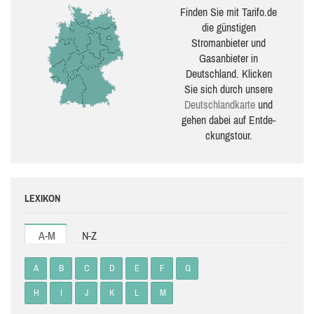
Finden Sie mit Tarifo.de
die güns­ti­gen
Stromanbieter und
Gasanbieter in
Deutschland. Klicken
Sie sich durch unsere
Deutsch­land­karte
und
gehen dabei auf Ent­de­
ckungs­tour.
LEXIKON
A-M
N-Z
A
B
C
D
E
F
G
H
I
J
K
L
M