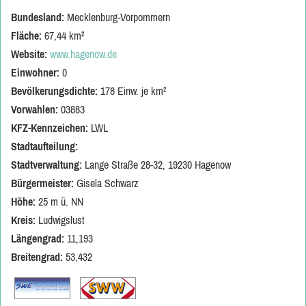
Bundesland:
Mecklenburg-Vorpommern
Fläche:
67,44 km²
Website:
www.hagenow.de
Einwohner:
0
Bevölkerungsdichte:
178 Einw. je km²
Vorwahlen:
03883
KFZ-Kennzeichen:
LWL
Stadtaufteilung:
Stadtverwaltung:
Lange Straße 28-32, 19230 Hagenow
Bürgermeister:
Gisela Schwarz
Höhe:
25 m ü. NN
Kreis:
Ludwigslust
Längengrad:
11,193
Breitengrad:
53,432