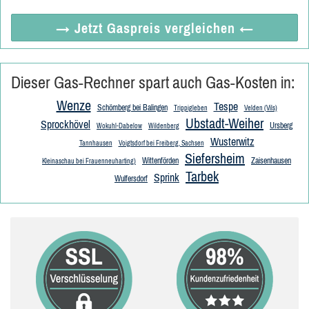
→ Jetzt
Gaspreis vergleichen
←
Dieser Gas-Rechner spart auch Gas-Kosten in:
Wenze
Tespe
Schömberg bei Balingen
Trippigleben
Velden (Vils)
Ubstadt-Weiher
Sprockhövel
Ursberg
Wokuhl-Dabelow
Wildenberg
Wusterwitz
Tannhausen
Voigtsdorf bei Freiberg, Sachsen
Siefersheim
Wittenförden
Zaisenhausen
Kleinaschau bei Frauenneuharting)
Tarbek
Sprink
Wulfersdorf