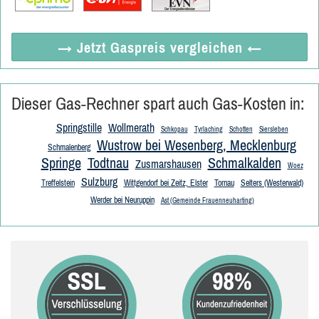
→ Jetzt
Gaspreis vergleichen
←
Dieser Gas-Rechner spart auch Gas-Kosten in:
Springstille
Wollmerath
Schkopau
Tyrlaching
Schotten
Siersleben
Wustrow bei Wesenberg, Mecklenburg
Schmalenberg
Springe
Todtnau
Schmalkalden
Zusmarshausen
Woez
Sulzburg
Treffelstein
Wittgendorf bei Zeitz, Elster
Tornau
Selters (Westerwald)
Werder bei Neuruppin
Ast (Gemeinde Frauenneuharting)