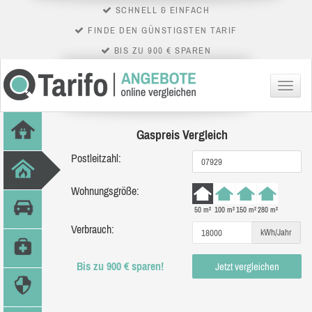
SCHNELL & EINFACH
FINDE DEN GÜNSTIGSTEN TARIF
BIS ZU 900 € SPAREN
Menü
Gaspreis Vergleich
Postleitzahl:
Wohnungsgröße:
50 m²
100 m²
150 m²
280 m²
Verbrauch:
kWh/Jahr
Bis zu 900 € sparen!
Jetzt vergleichen