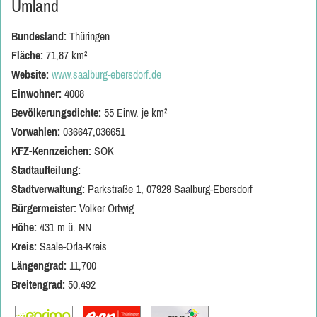
Umland
Bundesland:
Thüringen
Fläche:
71,87 km²
Website:
www.saalburg-ebersdorf.de
Einwohner:
4008
Bevölkerungsdichte:
55 Einw. je km²
Vorwahlen:
036647,036651
KFZ-Kennzeichen:
SOK
Stadtaufteilung:
Stadtverwaltung:
Parkstraße 1, 07929 Saalburg-Ebersdorf
Bürgermeister:
Volker Ortwig
Höhe:
431 m ü. NN
Kreis:
Saale-Orla-Kreis
Längengrad:
11,700
Breitengrad:
50,492