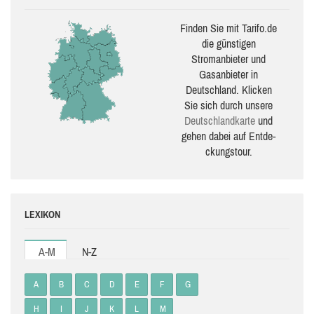
Finden Sie mit Tarifo.de
die güns­ti­gen
Stromanbieter und
Gasanbieter in
Deutschland. Klicken
Sie sich durch unsere
Deutsch­land­karte
und
gehen dabei auf Ent­de­
ckungs­tour.
LEXIKON
A-M
N-Z
A
B
C
D
E
F
G
H
I
J
K
L
M