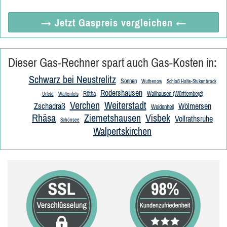
→ Jetzt
Gaspreis vergleichen
←
Dieser Gas-Rechner spart auch Gas-Kosten in:
Schwarz bei Neustrelitz
Sonnen
Wuthenow
Schloß Holte-Stukenbrock
Rodershausen
Rötha
Wallhausen (Württemberg)
Urfeld
Wallenfels
Verchen
Weiterstadt
Zschadraß
Wölmersen
Weidenhell
Rhäsa
Ziemetshausen
Visbek
Vollrathsruhe
Schönsee
Walpertskirchen