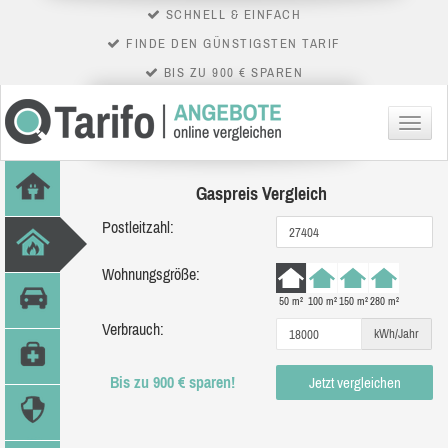
SCHNELL & EINFACH
FINDE DEN GÜNSTIGSTEN TARIF
BIS ZU 900 € SPAREN
Menü
Gaspreis Vergleich
Postleitzahl:
Wohnungsgröße:
50 m²
100 m²
150 m²
280 m²
Verbrauch:
kWh/Jahr
Bis zu 900 € sparen!
Jetzt vergleichen