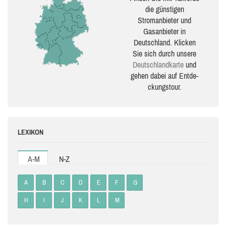
die güns­ti­gen
Stromanbieter und
Gasanbieter in
Deutschland. Klicken
Sie sich durch unsere
Deutsch­land­karte
und
gehen dabei auf Ent­de­
ckungs­tour.
LEXIKON
A-M
N-Z
A
B
C
D
E
F
G
H
I
J
K
L
M