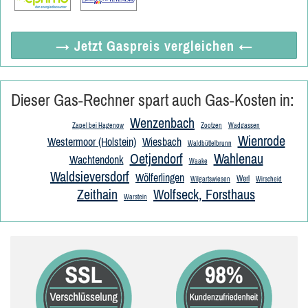
→ Jetzt
Gaspreis vergleichen
←
Dieser Gas-Rechner spart auch Gas-Kosten in:
Wenzenbach
Zapel bei Hagenow
Zootzen
Wadgassen
Wienrode
Westermoor (Holstein)
Wiesbach
Waldbüttelbrunn
Oetjendorf
Wahlenau
Wachtendonk
Waake
Waldsieversdorf
Wölferlingen
Werl
Wilgartswiesen
Wirscheid
Zeithain
Wolfseck, Forsthaus
Warstein