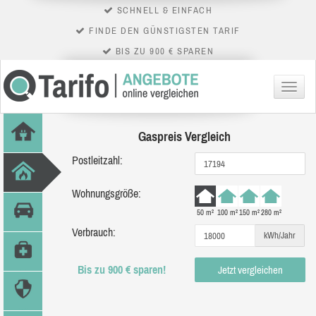
SCHNELL & EINFACH
FINDE DEN GÜNSTIGSTEN TARIF
BIS ZU 900 € SPAREN
Menü
Gaspreis Vergleich
Postleitzahl:
Wohnungsgröße:
50 m²
100 m²
150 m²
280 m²
Verbrauch:
kWh/Jahr
Bis zu 900 € sparen!
Jetzt vergleichen