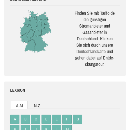
Finden Sie mit Tarifo.de
die güns­ti­gen
Stromanbieter und
Gasanbieter in
Deutschland. Klicken
Sie sich durch unsere
Deutsch­land­karte
und
gehen dabei auf Ent­de­
ckungs­tour.
LEXIKON
A-M
N-Z
A
B
C
D
E
F
G
H
I
J
K
L
M