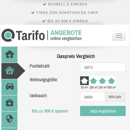
SCHNELL & EINFACH
FINDE DEN GÜNSTIGSTEN TARIF
BIS ZU 900 € SPAREN
Menü
Gaspreis Vergleich
Postleitzahl:
Wohnungsgröße:
50 m²
100 m²
150 m²
280 m²
Verbrauch:
kWh/Jahr
Bis zu 900 € sparen!
Jetzt vergleichen