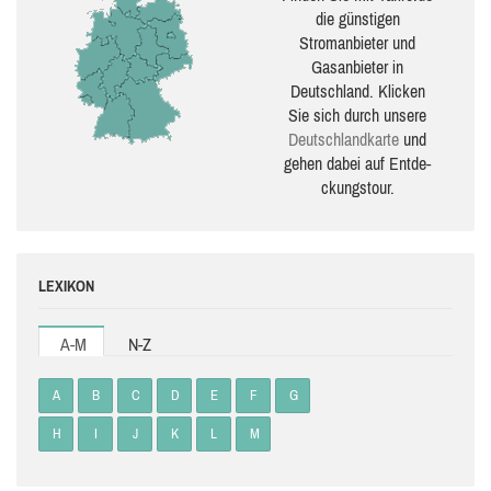
die güns­ti­gen
Stromanbieter und
Gasanbieter in
Deutschland. Klicken
Sie sich durch unsere
Deutsch­land­karte
und
gehen dabei auf Ent­de­
ckungs­tour.
LEXIKON
A-M
N-Z
A
B
C
D
E
F
G
H
I
J
K
L
M