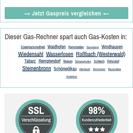
→ Jetzt
Gaspreis vergleichen
←
Dieser Gas-Rechner spart auch Gas-Kosten in:
Waidhofen
Windhausen
Süderhackstedtfeld
Remshalden
Tanneberg
Wiedensahl
Wasserlosen
Roßbach (Westerwald)
Tabarz
Remptendorf
Weisen
Schleich
Röhrsdorf
Schweighofen
Steinenbronn
Schönwölkau
Utenbach
Venningen
Rauenstein
Unsleben