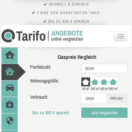
SCHNELL & EINFACH
FINDE DEN GÜNSTIGSTEN TARIF
BIS ZU 900 € SPAREN
Menü
Gaspreis Vergleich
Postleitzahl:
Wohnungsgröße:
50 m²
100 m²
150 m²
280 m²
Verbrauch:
kWh/Jahr
Bis zu 900 € sparen!
Jetzt vergleichen