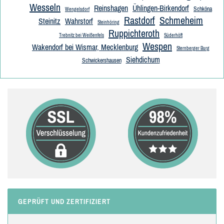
Wesseln
Reinshagen
Ühlingen-Birkendorf
Schköna
Wengelsdorf
Rastdorf
Schmeheim
Steinitz
Wahrstorf
Steinhöring
Ruppichteroth
Trebnitz bei Weißenfels
Süderhöft
Wespen
Wakendorf bei Wismar, Mecklenburg
Sternberger Burg
Siehdichum
Schwickershausen
GEPRÜFT UND ZERTIFIZIERT