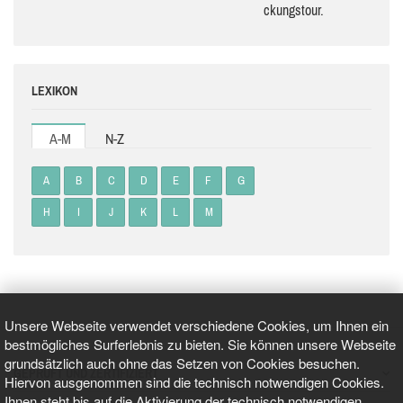
ckungs­tour.
LEXIKON
A-M
N-Z
A
B
C
D
E
F
G
H
I
J
K
L
M
Unsere Webseite verwendet verschiedene Cookies, um Ihnen ein
bestmögliches Surferlebnis zu bieten. Sie können unsere Webseite
grundsätzlich auch ohne das Setzen von Cookies besuchen.
GEPRÜFT UND ZERTIFIZIERT
Hiervon ausgenommen sind die technisch notwendigen Cookies.
Ihnen steht bis auf die Aktivierung der technisch notwendigen