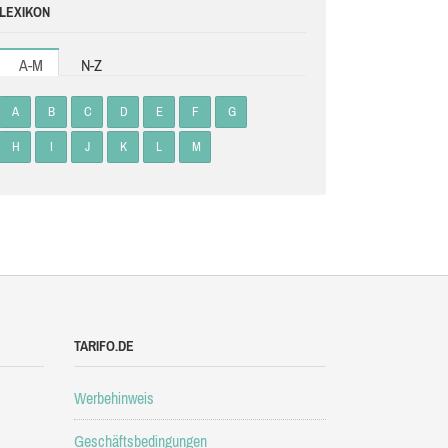
LEXIKON
A-M
N-Z
A
B
C
D
E
F
G
H
I
J
K
L
M
TARIFO.DE
Werbehinweis
Geschäftsbedingungen