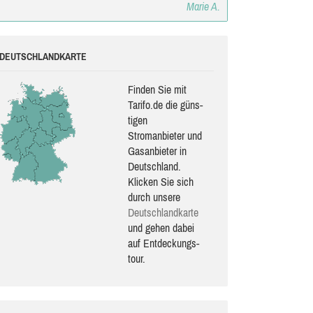
Marie A.
DEUTSCHLANDKARTE
Finden Sie mit
Tarifo.de die güns­
ti­gen
Stromanbieter und
Gasanbieter in
Deutschland.
Klicken Sie sich
durch unsere
Deutsch­land­karte
und gehen dabei
auf Ent­de­ckungs­
tour.