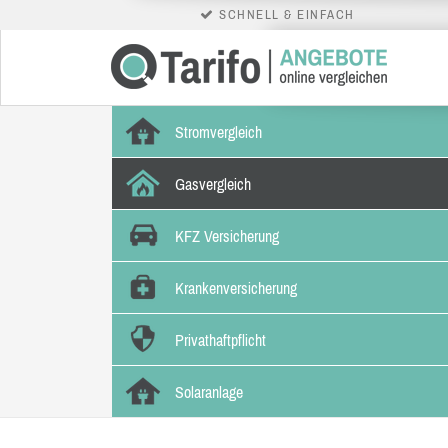
SCHNELL & EINFACH
Stromvergleich
Gasvergleich
KFZ Versicherung
Krankenversicherung
Privathaftpflicht
Solaranlage