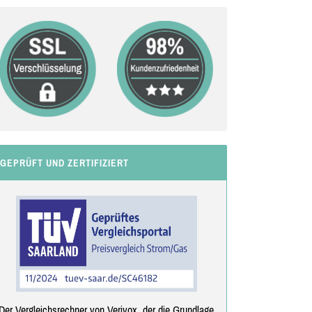
GEPRÜFT UND ZERTIFIZIERT
Der Vergleichsrechner von Verivox, der die Grundlage