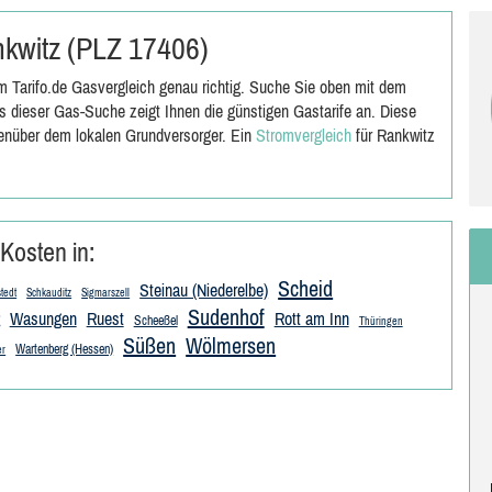
ankwitz (PLZ 17406)
 Tarifo.de Gasvergleich genau richtig. Suche Sie oben mit dem
 dieser Gas-Suche zeigt Ihnen die günstigen Gastarife an. Diese
genüber dem lokalen Grundversorger. Ein
Stromvergleich
für Rankwitz
Kosten in:
Scheid
Steinau (Niederelbe)
tedt
Schkauditz
Sigmarszell
Sudenhof
Wasungen
Ruest
Rott am Inn
Scheeßel
Thüringen
Süßen
Wölmersen
Wartenberg (Hessen)
er