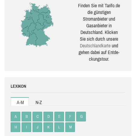
Finden Sie mit Tarifo.de
die güns­ti­gen
Stromanbieter und
Gasanbieter in
Deutschland. Klicken
Sie sich durch unsere
Deutsch­land­karte
und
gehen dabei auf Ent­de­
ckungs­tour.
LEXIKON
A-M
N-Z
A
B
C
D
E
F
G
H
I
J
K
L
M