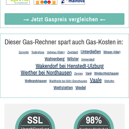
→ Jetzt
Gaspreis vergleichen
←
Dieser Gas-Rechner spart auch Gas-Kosten in:
Unterdießen
Winsen (Aller)
Zarrentin
Tosterglope
Uebigau (Elster)
Zieglstadl
Wahrenberg
Wilster
Ummerstadt
Wakendorf bei Henstedt-Ulzburg
Werther bei Nordhausen
Varel
Windischholzhausen
Zernien
Vaale
Wollbrandshausen
Waldfriede bei Höhr-Grenzhausen
Vilshofen
Wettstetten
Wedel