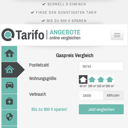
SCHNELL & EINFACH
FINDE DEN GÜNSTIGSTEN TARIF
BIS ZU 900 € SPAREN
Menü
Gaspreis Vergleich
Postleitzahl:
Wohnungsgröße:
50 m²
100 m²
150 m²
280 m²
Verbrauch:
kWh/Jahr
Bis zu 900 € sparen!
Jetzt vergleichen