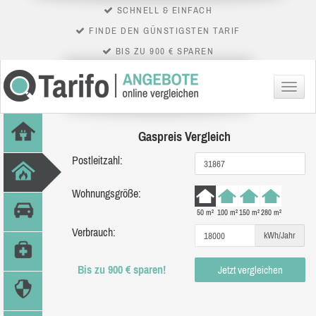
SCHNELL & EINFACH
FINDE DEN GÜNSTIGSTEN TARIF
BIS ZU 900 € SPAREN
Menü
Gaspreis Vergleich
Postleitzahl:
Wohnungsgröße:
50 m²
100 m²
150 m²
280 m²
Verbrauch:
kWh/Jahr
Bis zu 900 € sparen!
Jetzt vergleichen