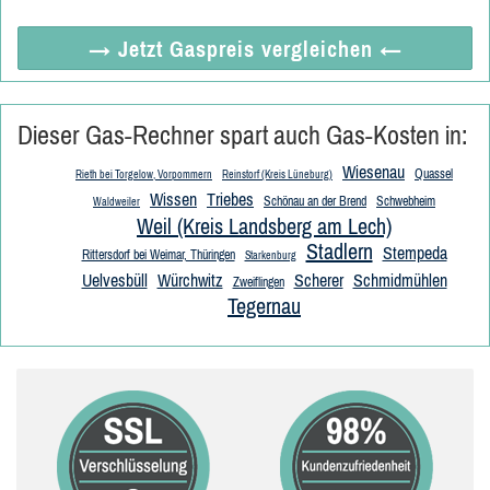
→ Jetzt
Gaspreis vergleichen
←
Dieser Gas-Rechner spart auch Gas-Kosten in:
Wiesenau
Quassel
Rieth bei Torgelow, Vorpommern
Reinstorf (Kreis Lüneburg)
Wissen
Triebes
Schönau an der Brend
Schwebheim
Waldweiler
Weil (Kreis Landsberg am Lech)
Stadlern
Stempeda
Rittersdorf bei Weimar, Thüringen
Starkenburg
Uelvesbüll
Würchwitz
Scherer
Schmidmühlen
Zweiflingen
Tegernau