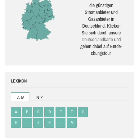
die güns­ti­gen
Stromanbieter und
Gasanbieter in
Deutschland. Klicken
Sie sich durch unsere
Deutsch­land­karte
und
gehen dabei auf Ent­de­
ckungs­tour.
LEXIKON
A-M
N-Z
A
B
C
D
E
F
G
H
I
J
K
L
M