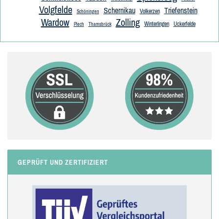
Volgfelde
Schernikau
Triefenstein
Volkerzen
Schöningen
Wardow
Zolling
Winterlingen
Uckerfelde
Plech
Thamsbrück
GEPRÜFT UND ZERTIFIZIERT