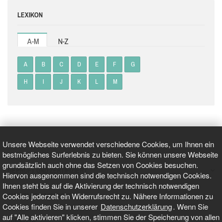
LEXIKON
A-M
N-Z
A
B
C
D
E
F
G
H
I
J
K
L
M
Unsere Webseite verwendet verschiedene Cookies, um Ihnen ein
bestmögliches Surferlebnis zu bieten. Sie können unsere Webseite
grundsätzlich auch ohne das Setzen von Cookies besuchen.
GEPRÜFT UND ZERTIFIZIERT
Hiervon ausgenommen sind die technisch notwendigen Cookies.
Ihnen steht bis auf die Aktivierung der technisch notwendigen
Cookies jederzeit ein Widerrufsrecht zu. Nähere Informationen zu
AKTUELLE NACHRICHTEN
Cookies finden Sie in unserer
Datenschutzerklärung
. Wenn Sie
auf "Alle aktivieren" klicken, stimmen Sie der Speicherung von allen
TARIFO.DE