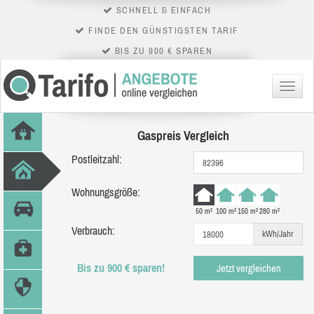
SCHNELL & EINFACH
FINDE DEN GÜNSTIGSTEN TARIF
BIS ZU 900 € SPAREN
Menü
Gaspreis Vergleich
Postleitzahl:
Wohnungsgröße:
50 m²
100 m²
150 m²
280 m²
Verbrauch:
kWh/Jahr
Bis zu 900 € sparen!
Jetzt vergleichen