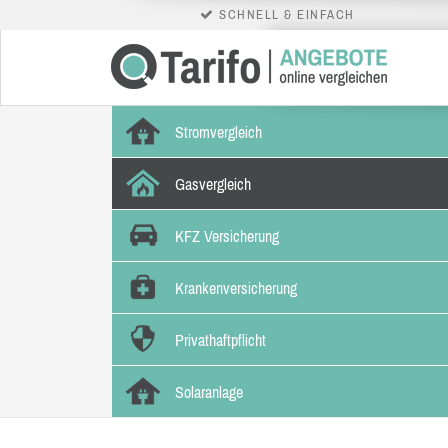
SCHNELL & EINFACH
Stromvergleich
Gasvergleich
KFZ Versicherung
Krankenversicherung
Privathaftpflicht
Solaranlage