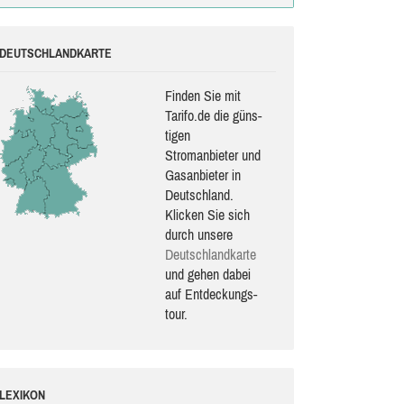
DEUTSCHLANDKARTE
Finden Sie mit
Tarifo.de die güns­
ti­gen
Stromanbieter und
Gasanbieter in
Deutschland.
Klicken Sie sich
durch unsere
Deutsch­land­karte
und gehen dabei
auf Ent­de­ckungs­
tour.
LEXIKON