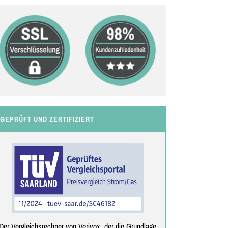
GEPRÜFT UND ZERTIFIZIERT
Der Vergleichsrechner von Verivox, der die Grundlage