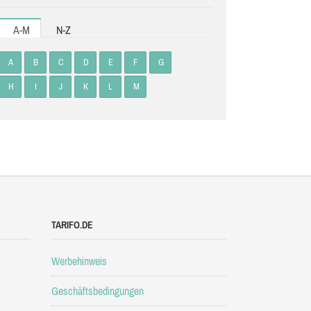
A-M
N-Z
A
B
C
D
E
F
G
H
I
J
K
L
M
TARIFO.DE
Werbehinweis
Geschäftsbedingungen