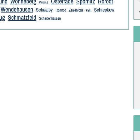
und
Wonneberg
Osterrade
Spornitz
Rorodt
Parzing
Wendehausen
Schaalby
Schrepkow
Romrod
Zeulenroda
Pähl
rug
Schmatzfeld
Schaidenhausen