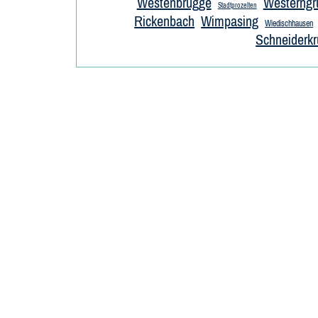
Westenbrügge
Westerngr
Stadtprozelten
Rickenbach
Wimpasing
Wiedischhausen
Schneiderk