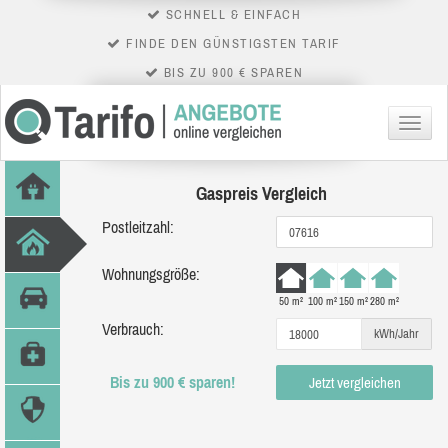
SCHNELL & EINFACH
FINDE DEN GÜNSTIGSTEN TARIF
BIS ZU 900 € SPAREN
Menü
Gaspreis Vergleich
Postleitzahl:
Wohnungsgröße:
50 m²
100 m²
150 m²
280 m²
Verbrauch:
kWh/Jahr
Bis zu 900 € sparen!
Jetzt vergleichen