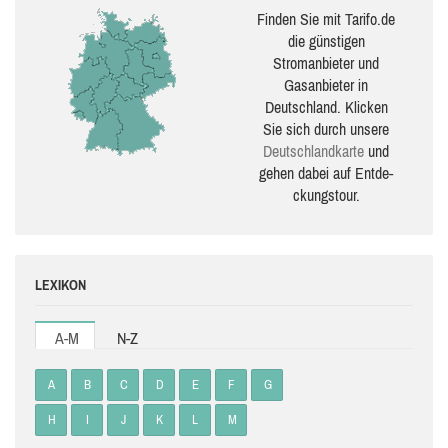
Finden Sie mit Tarifo.de
die güns­ti­gen
Stromanbieter und
Gasanbieter in
Deutschland. Klicken
Sie sich durch unsere
Deutsch­land­karte
und
gehen dabei auf Ent­de­
ckungs­tour.
LEXIKON
A-M
N-Z
A
B
C
D
E
F
G
H
I
J
K
L
M