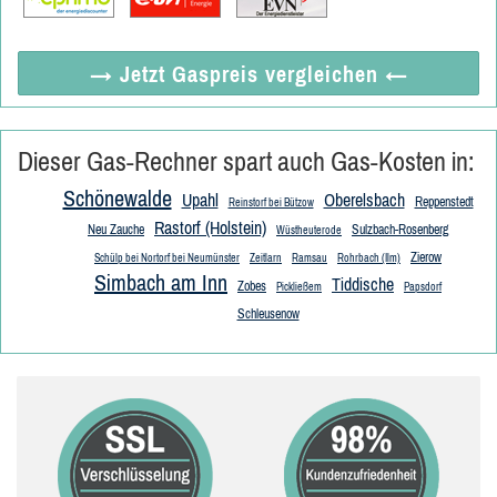
→ Jetzt
Gaspreis vergleichen
←
Dieser Gas-Rechner spart auch Gas-Kosten in:
Schönewalde
Upahl
Oberelsbach
Reppenstedt
Reinstorf bei Bützow
Rastorf (Holstein)
Neu Zauche
Sulzbach-Rosenberg
Wüstheuterode
Zierow
Schülp bei Nortorf bei Neumünster
Zeitlarn
Ramsau
Rohrbach (Ilm)
Simbach am Inn
Tiddische
Zobes
Pickließem
Papsdorf
Schleusenow