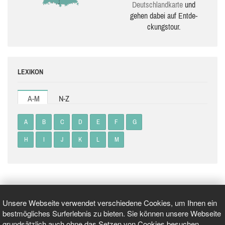
Deutsch­land­karte
und
gehen dabei auf Ent­de­
ckungs­tour.
LEXIKON
A-M
N-Z
A
B
C
D
E
F
G
H
I
J
K
L
M
Unsere Webseite verwendet verschiedene Cookies, um Ihnen ein
bestmögliches Surferlebnis zu bieten. Sie können unsere Webseite
grundsätzlich auch ohne das Setzen von Cookies besuchen.