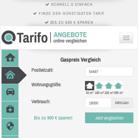
SCHNELL & EINFACH
FINDE DEN GÜNSTIGSTEN TARIF
BIS ZU 900 € SPAREN
Menü
Gaspreis Vergleich
Postleitzahl:
Wohnungsgröße:
50 m²
100 m²
150 m²
280 m²
Verbrauch:
kWh/Jahr
Bis zu 900 € sparen!
Jetzt vergleichen