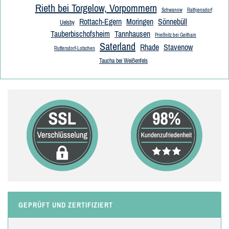
Rieth bei Torgelow, Vorpommern
Schwanow
Rathjensdorf
Rottach-Egern
Moringen
Sönnebüll
Uelsby
Tauberbischofsheim
Tannhausen
Prießnitz bei Geithain
Saterland
Rhade
Stavenow
Ruttersdorf-Lotschen
Taucha bei Weißenfels
GEPRÜFT UND ZERTIFIZIERT