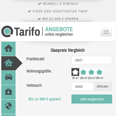
SCHNELL & EINFACH
FINDE DEN GÜNSTIGSTEN TARIF
BIS ZU 900 € SPAREN
Menü
Gaspreis Vergleich
Postleitzahl:
Wohnungsgröße:
50 m²
100 m²
150 m²
280 m²
Verbrauch:
kWh/Jahr
Bis zu 900 € sparen!
Jetzt vergleichen