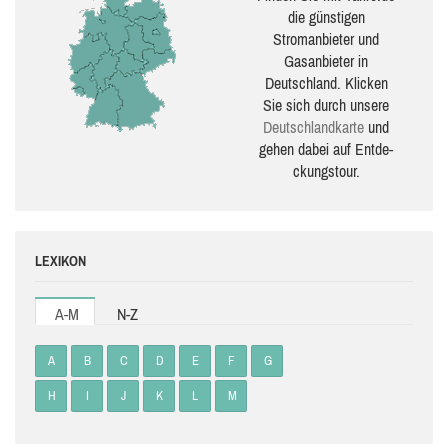
die güns­ti­gen
Stromanbieter und
Gasanbieter in
Deutschland. Klicken
Sie sich durch unsere
Deutsch­land­karte
und
gehen dabei auf Ent­de­
ckungs­tour.
LEXIKON
A-M
N-Z
A
B
C
D
E
F
G
H
I
J
K
L
M