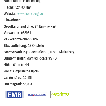
Bundesland:
Brandenburg
Fläche:
324,83 km²
Website:
www.rheinsberg.de
Einwohner:
0
Bevölkerungsdichte:
27 Einw. je km²
Vorwahlen:
033931
KFZ-Kennzeichen:
OPR
Stadtaufteilung:
17 Ortsteile
Stadtverwaltung:
Seestraße 21, 16831 Rheinsberg
Bürgermeister:
Manfred Richter (SPD)
Höhe:
61 m ü. NN
Kreis:
Ostprignitz-Ruppin
Längengrad:
12,896
Breitengrad:
53,098