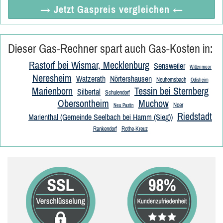
→ Jetzt
Gaspreis vergleichen
←
Dieser Gas-Rechner spart auch Gas-Kosten in:
Rastorf bei Wismar, Mecklenburg
Sensweiler
Wittenmoor
Neresheim
Watzerath
Nörtershausen
Neuhemsbach
Odisheim
Marienborn
Tessin bei Sternberg
Silbertal
Schulendorf
Obersontheim
Muchow
Noer
Neu Pastin
Riedstadt
Marienthal (Gemeinde Seelbach bei Hamm (Sieg))
Rankendorf
Rothe-Kreuz