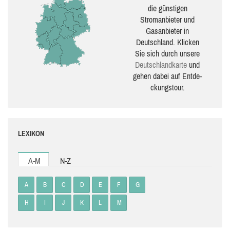
die güns­ti­gen
Stromanbieter und
Gasanbieter in
Deutschland. Klicken
Sie sich durch unsere
Deutsch­land­karte
und
gehen dabei auf Ent­de­
ckungs­tour.
LEXIKON
A-M
N-Z
A
B
C
D
E
F
G
H
I
J
K
L
M