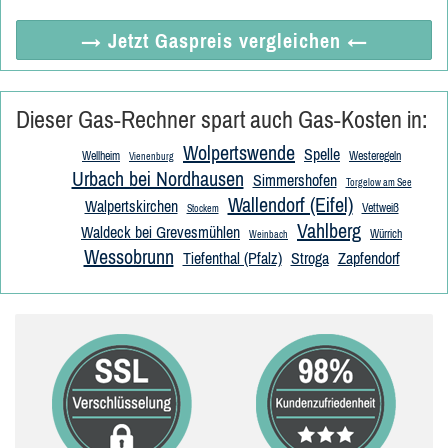
→ Jetzt
Gaspreis vergleichen
←
Dieser Gas-Rechner spart auch Gas-Kosten in:
Wolpertswende
Spelle
Wellheim
Westeregeln
Vienenburg
Urbach bei Nordhausen
Simmershofen
Torgelow am See
Wallendorf (Eifel)
Walpertskirchen
Vettweiß
Stockem
Vahlberg
Waldeck bei Grevesmühlen
Würrich
Weinbach
Wessobrunn
Tiefenthal (Pfalz)
Stroga
Zapfendorf