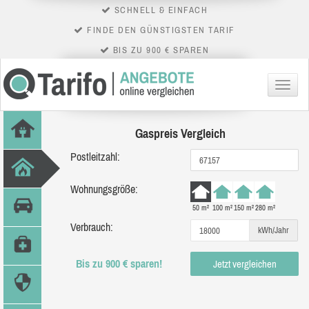
SCHNELL & EINFACH
FINDE DEN GÜNSTIGSTEN TARIF
BIS ZU 900 € SPAREN
Menü
Gaspreis Vergleich
Postleitzahl:
Wohnungsgröße:
50 m²
100 m²
150 m²
280 m²
Verbrauch:
kWh/Jahr
Bis zu 900 € sparen!
Jetzt vergleichen