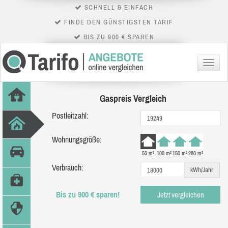
SCHNELL & EINFACH
FINDE DEN GÜNSTIGSTEN TARIF
BIS ZU 900 € SPAREN
Menü
Gaspreis Vergleich
Postleitzahl:
Wohnungsgröße:
50 m²
100 m²
150 m²
280 m²
Verbrauch:
kWh/Jahr
Bis zu 900 € sparen!
Jetzt vergleichen