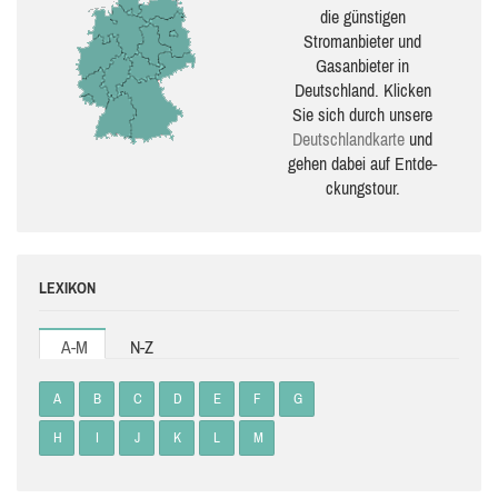
die güns­ti­gen
Stromanbieter und
Gasanbieter in
Deutschland. Klicken
Sie sich durch unsere
Deutsch­land­karte
und
gehen dabei auf Ent­de­
ckungs­tour.
LEXIKON
A-M
N-Z
A
B
C
D
E
F
G
H
I
J
K
L
M