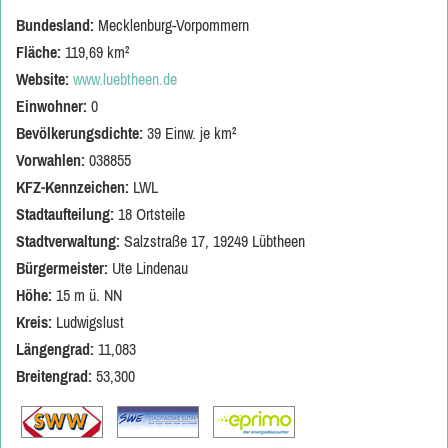
Bundesland:
Mecklenburg-Vorpommern
Fläche:
119,69 km²
Website:
www.luebtheen.de
Einwohner:
0
Bevölkerungsdichte:
39 Einw. je km²
Vorwahlen:
038855
KFZ-Kennzeichen:
LWL
Stadtaufteilung:
18 Ortsteile
Stadtverwaltung:
Salzstraße 17, 19249 Lübtheen
Bürgermeister:
Ute Lindenau
Höhe:
15 m ü. NN
Kreis:
Ludwigslust
Längengrad:
11,083
Breitengrad:
53,300