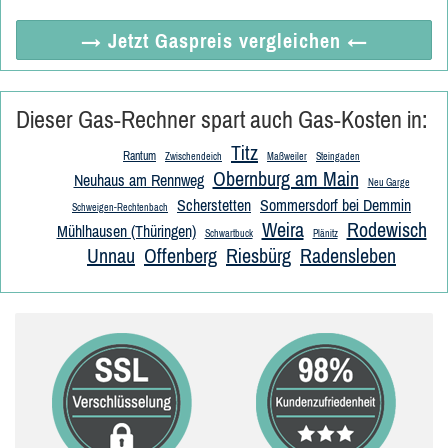
→ Jetzt
Gaspreis vergleichen
←
Dieser Gas-Rechner spart auch Gas-Kosten in:
Titz
Rantum
Zwischendeich
Maßweiler
Steingaden
Obernburg am Main
Neuhaus am Rennweg
Neu Garge
Scherstetten
Sommersdorf bei Demmin
Schweigen-Rechtenbach
Weira
Rodewisch
Mühlhausen (Thüringen)
Schwartbuck
Plänitz
Unnau
Offenberg
Riesbürg
Radensleben