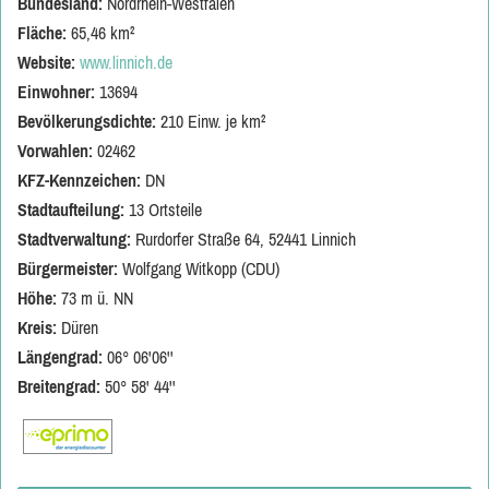
Bundesland:
Nordrhein-Westfalen
Fläche:
65,46 km²
Website:
www.linnich.de
Einwohner:
13694
Bevölkerungsdichte:
210 Einw. je km²
Vorwahlen:
02462
KFZ-Kennzeichen:
DN
Stadtaufteilung:
13 Ortsteile
Stadtverwaltung:
Rurdorfer Straße 64, 52441 Linnich
Bürgermeister:
Wolfgang Witkopp (CDU)
Höhe:
73 m ü. NN
Kreis:
Düren
Längengrad:
06° 06'06''
Breitengrad:
50° 58' 44''