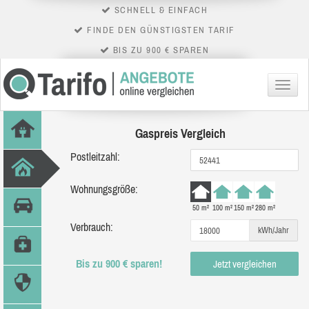
SCHNELL & EINFACH
FINDE DEN GÜNSTIGSTEN TARIF
BIS ZU 900 € SPAREN
Menü
Gaspreis Vergleich
Postleitzahl:
Wohnungsgröße:
50 m²
100 m²
150 m²
280 m²
Verbrauch:
kWh/Jahr
Bis zu 900 € sparen!
Jetzt vergleichen