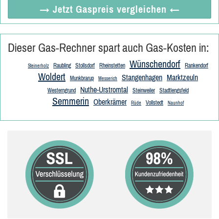
→ Jetzt
Gaspreis vergleichen
←
Dieser Gas-Rechner spart auch Gas-Kosten in:
Wünschendorf
Raubling
Stollsdorf
Rheinstetten
Rankendorf
Steinerholz
Woldert
Stangenhagen
Marktzeuln
Munkbrarup
Messerich
Nuthe-Urstromtal
Westerngrund
Steinweiler
Stadtlengsfeld
Semmerin
Oberkrämer
Vollstedt
Rüde
Naunhof