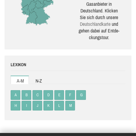
Gasanbieter in
Deutschland. Klicken
Sie sich durch unsere
Deutsch­land­karte
und
gehen dabei auf Ent­de­
ckungs­tour.
LEXIKON
A-M
N-Z
A
B
C
D
E
F
G
H
I
J
K
L
M