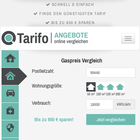
SCHNELL & EINFACH
FINDE DEN GÜNSTIGSTEN TARIF
BIS ZU 900 € SPAREN
Menü
Gaspreis Vergleich
Postleitzahl:
Wohnungsgröße:
50 m²
100 m²
150 m²
280 m²
Verbrauch:
kWh/Jahr
Bis zu 900 € sparen!
Jetzt vergleichen