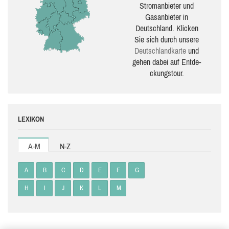
Stromanbieter und
Gasanbieter in
Deutschland. Klicken
Sie sich durch unsere
Deutsch­land­karte
und
gehen dabei auf Ent­de­
ckungs­tour.
LEXIKON
A-M
N-Z
A
B
C
D
E
F
G
H
I
J
K
L
M