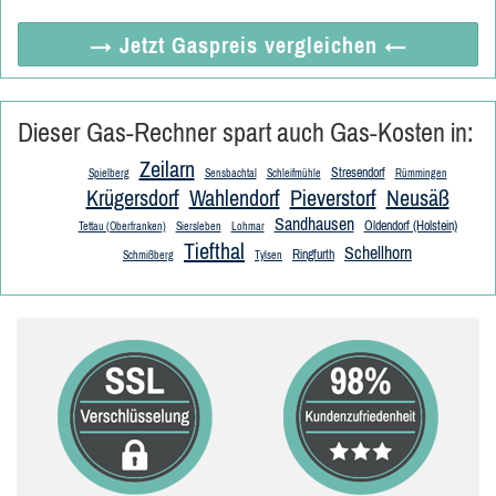
→ Jetzt
Gaspreis vergleichen
←
Dieser Gas-Rechner spart auch Gas-Kosten in:
Zeilarn
Stresendorf
Spielberg
Sensbachtal
Schleifmühle
Rümmingen
Krügersdorf
Wahlendorf
Pieverstorf
Neusäß
Sandhausen
Oldendorf (Holstein)
Tettau (Oberfranken)
Siersleben
Lohmar
Tiefthal
Schellhorn
Ringfurth
Schmißberg
Tylsen