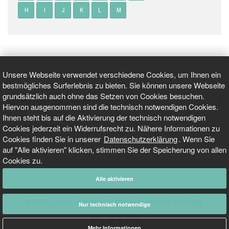
H
I
J
K
L
M
Unsere Webseite verwendet verschiedene Cookies, um Ihnen ein
bestmögliches Surferlebnis zu bieten. Sie können unsere Webseite
grundsätzlich auch ohne das Setzen von Cookies besuchen.
GEPRÜFT UND ZERTIFIZIERT
Hiervon ausgenommen sind die technisch notwendigen Cookies.
Ihnen steht bis auf die Aktivierung der technisch notwendigen
Cookies jederzeit ein Widerrufsrecht zu. Nähere Informationen zu
AKTUELLE NACHRICHTEN
Cookies finden Sie in unserer
Datenschutzerklärung
. Wenn Sie
auf "Alle aktivieren" klicken, stimmen Sie der Speicherung von allen
TARIFO.DE
Cookies zu.
Alle aktivieren
© 2026
Tarifo.de
Alle Inhalte unterliegen unserem Copyright.
Nur technisch notwendige
Mehr Informationen