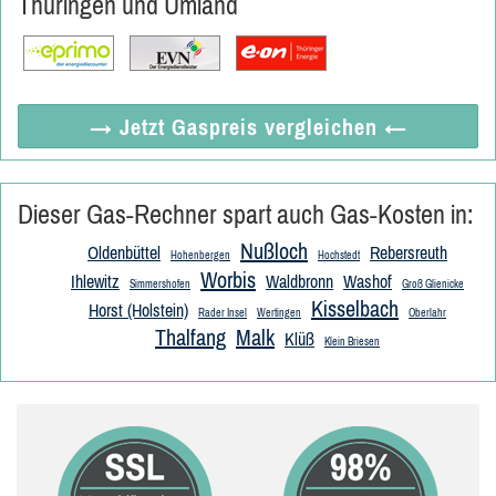
Thüringen und Umland
→ Jetzt
Gaspreis vergleichen
←
Dieser Gas-Rechner spart auch Gas-Kosten in:
Nußloch
Oldenbüttel
Rebersreuth
Hohenbergen
Hochstedt
Worbis
Ihlewitz
Waldbronn
Washof
Simmershofen
Groß Glienicke
Kisselbach
Horst (Holstein)
Rader Insel
Wertingen
Oberlahr
Thalfang
Malk
Klüß
Klein Briesen