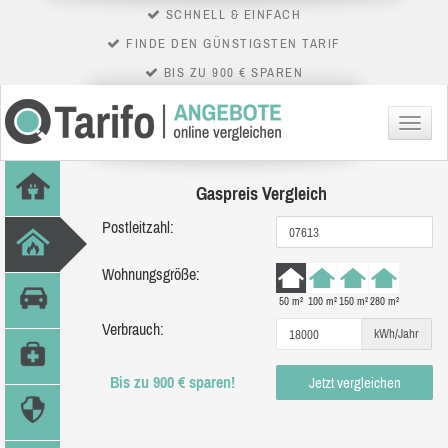
SCHNELL & EINFACH
FINDE DEN GÜNSTIGSTEN TARIF
BIS ZU 900 € SPAREN
Menü
Gaspreis Vergleich
Postleitzahl:
Wohnungsgröße:
50 m²
100 m²
150 m²
280 m²
Verbrauch:
kWh/Jahr
Bis zu 900 € sparen!
Jetzt vergleichen