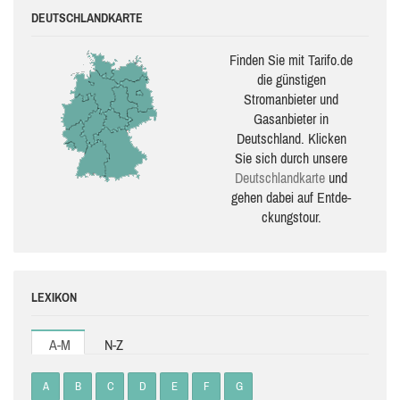
DEUTSCHLANDKARTE
Finden Sie mit Tarifo.de
die güns­ti­gen
Stromanbieter und
Gasanbieter in
Deutschland. Klicken
Sie sich durch unsere
Deutsch­land­karte
und
gehen dabei auf Ent­de­
ckungs­tour.
LEXIKON
A-M
N-Z
A
B
C
D
E
F
G