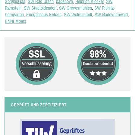
SorglosGas
,
SW Bad Urach
,
badenova
,
Heinrich Klöcker
,
SW
Ramstein
,
SW Stadtoldendorf
,
SW Grevesmühlen
,
SW Ribnitz-
Damgarten
,
Energiehaus Ketsch
,
SW Wolmirstedt
,
SW Radevormwald
,
ENNI Moers
GEPRÜFT UND ZERTIFIZIERT