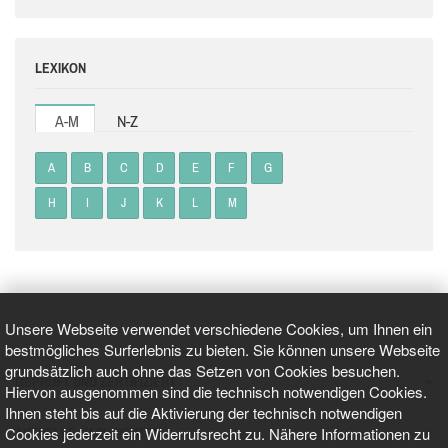
LEXIKON
A-M
N-Z
A
B
C
D
E
F
G
H
I
J
K
L
M
Unsere Webseite verwendet verschiedene Cookies, um Ihnen ein
bestmögliches Surferlebnis zu bieten. Sie können unsere Webseite
grundsätzlich auch ohne das Setzen von Cookies besuchen.
GEPRÜFT UND ZERTIFIZIERT
Hiervon ausgenommen sind die technisch notwendigen Cookies.
Ihnen steht bis auf die Aktivierung der technisch notwendigen
Cookies jederzeit ein Widerrufsrecht zu. Nähere Informationen zu
AKTUELLE NACHRICHTEN