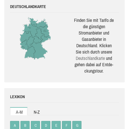
DEUTSCHLANDKARTE
Finden Sie mit Tarifo.de
die güns­ti­gen
Stromanbieter und
Gasanbieter in
Deutschland. Klicken
Sie sich durch unsere
Deutsch­land­karte
und
gehen dabei auf Ent­de­
ckungs­tour.
LEXIKON
A-M
N-Z
A
B
C
D
E
F
G