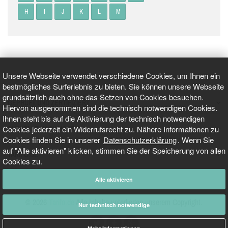
H
I
J
K
L
M
Unsere Webseite verwendet verschiedene Cookies, um Ihnen ein
bestmögliches Surferlebnis zu bieten. Sie können unsere Webseite
grundsätzlich auch ohne das Setzen von Cookies besuchen.
GEPRÜFT UND ZERTIFIZIERT
Hiervon ausgenommen sind die technisch notwendigen Cookies.
Ihnen steht bis auf die Aktivierung der technisch notwendigen
Cookies jederzeit ein Widerrufsrecht zu. Nähere Informationen zu
AKTUELLE NACHRICHTEN
Cookies finden Sie in unserer
Datenschutzerklärung
. Wenn Sie
auf "Alle aktivieren" klicken, stimmen Sie der Speicherung von allen
TARIFO.DE
Cookies zu.
Alle aktivieren
© 2026
Tarifo.de
Alle Inhalte unterliegen unserem Copyright.
Nur technisch notwendige