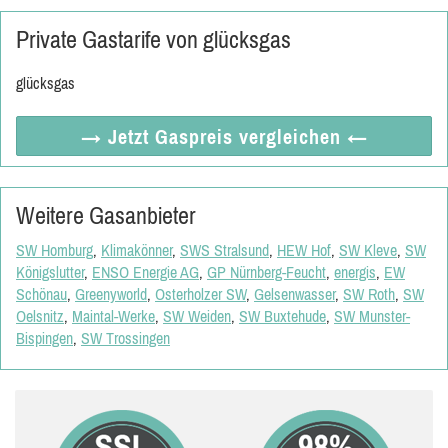
Private Gastarife von glücksgas
glücksgas
→ Jetzt
Gaspreis vergleichen
←
Weitere Gasanbieter
SW Homburg
,
Klimakönner
,
SWS Stralsund
,
HEW Hof
,
SW Kleve
,
SW
Königslutter
,
ENSO Energie AG
,
GP Nürnberg-Feucht
,
energis
,
EW
Schönau
,
Greenyworld
,
Osterholzer SW
,
Gelsenwasser
,
SW Roth
,
SW
Oelsnitz
,
Maintal-Werke
,
SW Weiden
,
SW Buxtehude
,
SW Munster-
Bispingen
,
SW Trossingen