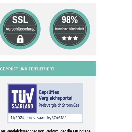
GEPRÜFT UND ZERTIFIZIERT
Der Vergleichsrechner von Verivox, der die Grundlage