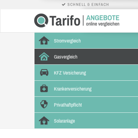
SCHNELL & EINFACH
Stromvergleich
Gasvergleich
KFZ Versicherung
Krankenversicherung
Privathaftpflicht
Solaranlage