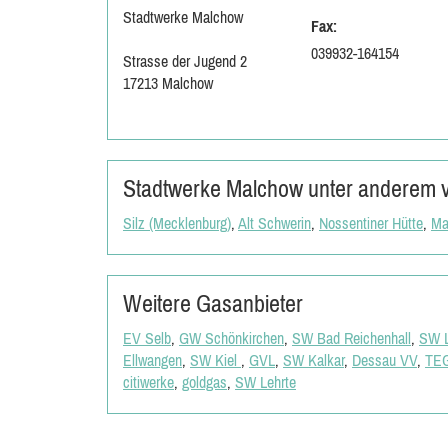
Stadtwerke Malchow
Fax:
039932-164154
Strasse der Jugend 2
17213 Malchow
Stadtwerke Malchow unter anderem ve
Silz (Mecklenburg)
,
Alt Schwerin
,
Nossentiner Hütte
,
Ma
Weitere Gasanbieter
EV Selb
,
GW Schönkirchen
,
SW Bad Reichenhall
,
SW L
Ellwangen
,
SW Kiel
,
GVL
,
SW Kalkar
,
Dessau VV
,
TE
citiwerke
,
goldgas
,
SW Lehrte