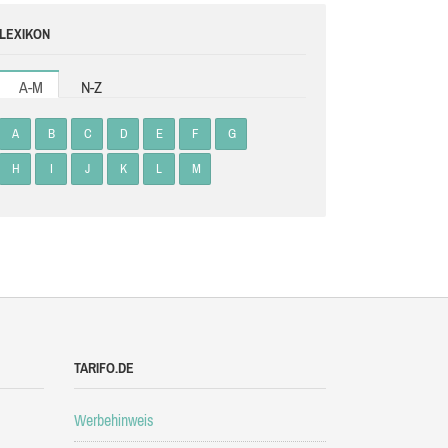
LEXIKON
A-M
N-Z
A
B
C
D
E
F
G
H
I
J
K
L
M
TARIFO.DE
Werbehinweis