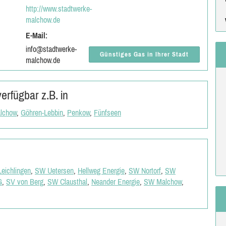
http://www.stadtwerke-
malchow.de
E-Mail:
info@stadtwerke-
Günstiges Gas in Ihrer Stadt
malchow.de
rfügbar z.B. in
lchow
,
Göhren-Lebbin
,
Penkow
,
Fünfseen
eichlingen
,
SW Uetersen
,
Hellweg Energie
,
SW Nortorf
,
SW
G
,
SV von Berg
,
SW Clausthal
,
Neander Energie
,
SW Malchow
,