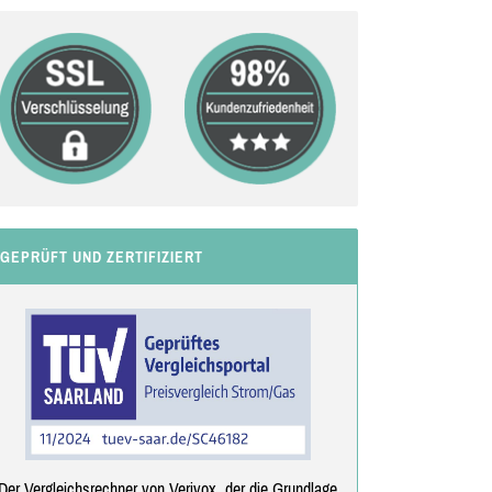
GEPRÜFT UND ZERTIFIZIERT
Der Vergleichsrechner von Verivox, der die Grundlage