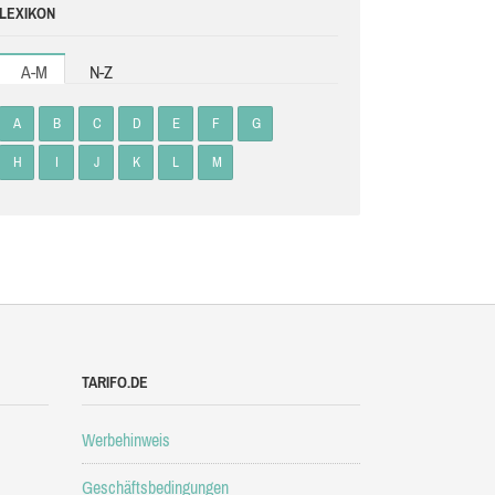
LEXIKON
A-M
N-Z
A
B
C
D
E
F
G
H
I
J
K
L
M
TARIFO.DE
Werbehinweis
Geschäftsbedingungen