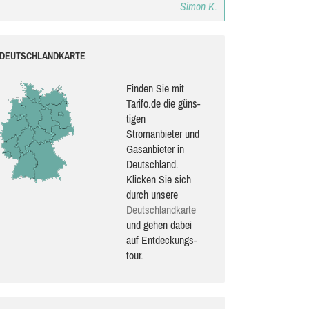
Simon K.
DEUTSCHLANDKARTE
Finden Sie mit
Tarifo.de die güns­
ti­gen
Stromanbieter und
Gasanbieter in
Deutschland.
Klicken Sie sich
durch unsere
Deutsch­land­karte
und gehen dabei
auf Ent­de­ckungs­
tour.