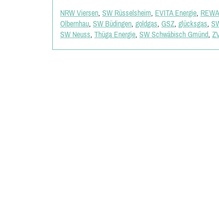
NRW Viersen
,
SW Rüsselsheim
,
EVITA Energie
,
REW
Olbernhau
,
SW Büdingen
,
goldgas
,
GSZ
,
glücksgas
,
SW
SW Neuss
,
Thüga Energie
,
SW Schwäbisch Gmünd
,
Z