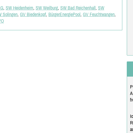
AG
,
SW Heidenheim
,
SW Weilburg
,
SW Bad Reichenhall
,
SW
 Solingen
,
GV Biedenkopf
,
BürgerEnergiePool
,
GV Feuchtwangen
,
VO
P
A
f
I
R
a