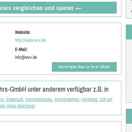
reis vergleichen
und sparen
←
Website:
http://www.wvv.de
E-Mail:
info@wvv.de
Günstiges Gas in Ihrer Stadt
rs-GmbH unter anderem verfügbar z.B. in
nn
,
Eibelstadt
,
Sommerhausen
,
Kleinrinderfeld
,
Höchberg
,
Zell am
gen (Kreis Würzburg)