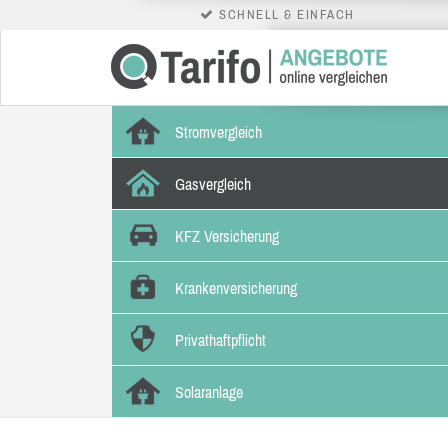
SCHNELL & EINFACH
Stromvergleich
Gasvergleich
KFZ Versicherung
Krankenversicherung
Privathaftpflicht
Solaranlage