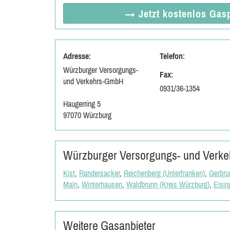
→ Jetzt
kostenlos
Gasp
Adresse:
Telefon:
Würzburger Versorgungs-
Fax:
und Verkehrs-GmbH
0931/36-1354
Haugerring 5
97070 Würzburg
Würzburger Versorgungs- und Verkeh
Kist
,
Randersacker
,
Reichenberg (Unterfranken)
,
Gerbru
Main
,
Winterhausen
,
Waldbrunn (Kreis Würzburg)
,
Eisin
Weitere Gasanbieter