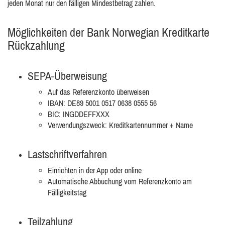
jeden Monat nur den fälligen Mindestbetrag zahlen.
Möglichkeiten der Bank Norwegian Kreditkarte
Rückzahlung
SEPA-Überweisung
Auf das Referenzkonto überweisen
IBAN: DE89 5001 0517 0638 0555 56
BIC: INGDDEFFXXX
Verwendungszweck: Kreditkartennummer + Name
Lastschriftverfahren
Einrichten in der App oder online
Automatische Abbuchung vom Referenzkonto am
Fälligkeitstag
Teilzahlung