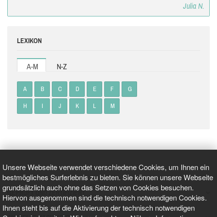
Julia N.
LEXIKON
A-M
N-Z
A
B
C
D
E
F
G
H
I
J
K
L
M
Unsere Webseite verwendet verschiedene Cookies, um Ihnen ein
bestmögliches Surferlebnis zu bieten. Sie können unsere Webseite
grundsätzlich auch ohne das Setzen von Cookies besuchen.
GEPRÜFT UND ZERTIFIZIERT
Hiervon ausgenommen sind die technisch notwendigen Cookies.
Ihnen steht bis auf die Aktivierung der technisch notwendigen