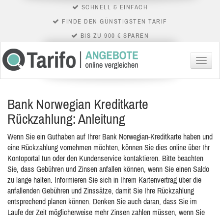
SCHNELL & EINFACH
FINDE DEN GÜNSTIGSTEN TARIF
BIS ZU 900 € SPAREN
Menü
Bank Norwegian Kreditkarte
Rückzahlung: Anleitung
Wenn Sie ein Guthaben auf Ihrer Bank Norwegian-Kreditkarte haben und
eine Rückzahlung vornehmen möchten, können Sie dies online über Ihr
Kontoportal tun oder den Kundenservice kontaktieren. Bitte beachten
Sie, dass Gebühren und Zinsen anfallen können, wenn Sie einen Saldo
zu lange halten. Informieren Sie sich in Ihrem Kartenvertrag über die
anfallenden Gebühren und Zinssätze, damit Sie Ihre Rückzahlung
entsprechend planen können. Denken Sie auch daran, dass Sie im
Laufe der Zeit möglicherweise mehr Zinsen zahlen müssen, wenn Sie