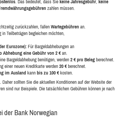
ostenlos
. Das bedeutet, dass Sie
keine Jahresgebühr
,
keine
 Fremdwährungsgebühren
zahlen müssen.
chtzeitig zurückzahlen, fallen
Wartegebühren
an.
in Teilbeträgen begleichen möchten,
der Eurozone):
Für Bargeldabhebungen an
o Abhebung eine Gebühr von 2 €
an.
 eine Bargeldabhebung benötigen, werden
2 € pro Beleg
berechnet.
ng einer neuen Kreditkarte werden
20 €
berechnet.
ng im Ausland
kann
bis zu 100 €
kosten.
Daher sollten Sie die aktuellen Konditionen auf der Website der
n sind nur Beispiele. Die tatsächlichen Gebühren können je nach
bei der Bank Norwegian