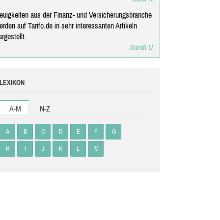
euigkeiten aus der Finanz- und Versicherungsbranche
erden auf Tarifo.de in sehr interessanten Artikeln
argestellt.
Sarah U.
LEXIKON
A-M
N-Z
A
B
C
D
E
F
G
H
I
J
K
L
M