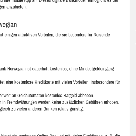
nd ihre mobile App an. Dieses digitale Bankmodell ermöglicht es der
gen anzubieten.
rwegian
t einigen attraktiven Vorteilen, die sie besonders für Reisende
nk Norwegian ist dauerhaft kostenlos, ohne Mindestgeldeingang
t eine kostenlose Kreditkarte mit vielen Vorteilen, insbesondere für
ltweit an Geldautomaten kostenlos Bargeld abheben.
 in Fremdwährungen werden keine zusätzlichen Gebühren erhoben.
gleich zu vielen anderen Banken relativ günstig.