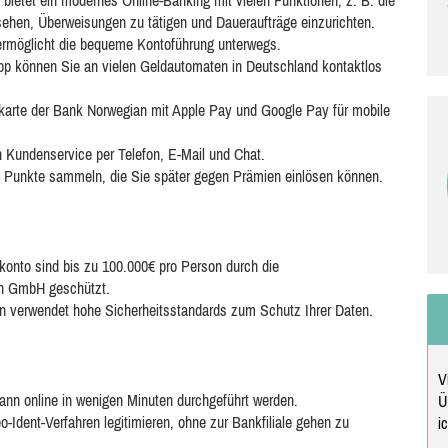
ietet ein modernes Online-Banking mit vielen Funktionen, z. B. die
ehen, Überweisungen zu tätigen und Daueraufträge einzurichten.
rmöglicht die bequeme Kontoführung unterwegs.
pp können Sie an vielen Geldautomaten in Deutschland kontaktlos
karte der Bank Norwegian mit Apple Pay und Google Pay für mobile
 Kundenservice per Telefon, E-Mail und Chat.
 Punkte sammeln, die Sie später gegen Prämien einlösen können.
konto sind bis zu 100.000€ pro Person durch die
en GmbH geschützt.
 verwendet hohe Sicherheitsstandards zum Schutz Ihrer Daten.
V
ann online in wenigen Minuten durchgeführt werden.
Ü
-Ident-Verfahren legitimieren, ohne zur Bankfiliale gehen zu
i