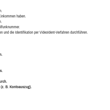
n.
 Einkommen haben.
n.
bilfunknummer.
 und die Identifikation per VideoIdent-Verfahren durchführen.
n.
.
s.
urch.
(z. B. Kontoauszug).