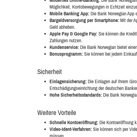
Modernes Online-Banking:
Die Bank Norwegian b
Möglichkeit, Kontobewegungen in Echtzeit einzus
Mobile Banking App:
Die Bank Norwegian App e
Bargeldversorgung per Smartphone:
Mit der A
Geld abheben.
Apple Pay & Google Pay:
Sie können die Kredit
Zahlungen nutzen.
Kundenservice:
Die Bank Norwegian bietet einen
Bonusprogramm:
Sie können bei jedem Einkauf
Sicherheit
Einlagensicherung:
Die Einlagen auf Ihrem Giro
Entschädigungseinrichtung der deutschen Bank
Hohe Sicherheitsstandards:
Die Bank Norwegian
Weitere Vorteile
Schnelle Kontoeröffnung:
Die Kontoeröffnung k
Video-Ident-Verfahren:
Sie können sich per Video
müssen.