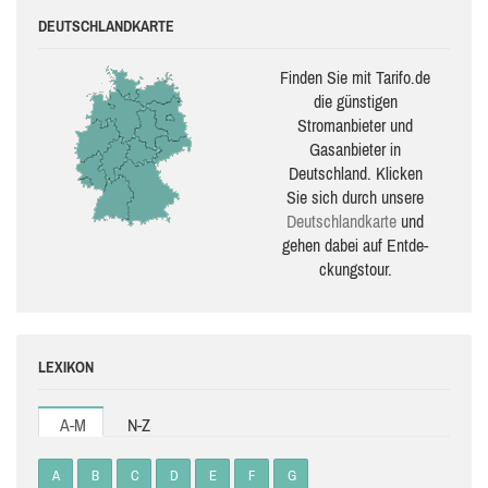
DEUTSCHLANDKARTE
Finden Sie mit Tarifo.de
die güns­ti­gen
Stromanbieter und
Gasanbieter in
Deutschland. Klicken
Sie sich durch unsere
Deutsch­land­karte
und
gehen dabei auf Ent­de­
ckungs­tour.
LEXIKON
A-M
N-Z
A
B
C
D
E
F
G