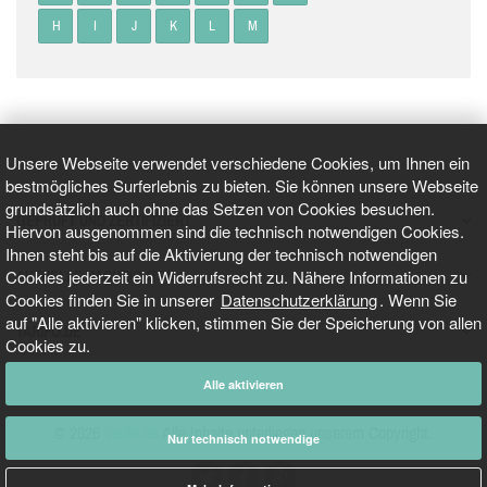
H
I
J
K
L
M
Unsere Webseite verwendet verschiedene Cookies, um Ihnen ein
bestmögliches Surferlebnis zu bieten. Sie können unsere Webseite
grundsätzlich auch ohne das Setzen von Cookies besuchen.
GEPRÜFT UND ZERTIFIZIERT
Hiervon ausgenommen sind die technisch notwendigen Cookies.
Ihnen steht bis auf die Aktivierung der technisch notwendigen
Cookies jederzeit ein Widerrufsrecht zu. Nähere Informationen zu
AKTUELLE NACHRICHTEN
Cookies finden Sie in unserer
Datenschutzerklärung
. Wenn Sie
auf "Alle aktivieren" klicken, stimmen Sie der Speicherung von allen
TARIFO.DE
Cookies zu.
Alle aktivieren
© 2026
Tarifo.de
Alle Inhalte unterliegen unserem Copyright.
Nur technisch notwendige