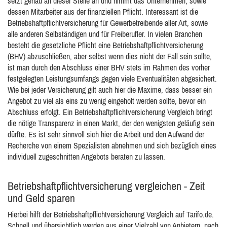
setzt genau an dieser Stelle an und nimmt das Unternehmen, sowie
dessen Mitarbeiter aus der finanziellen Pflicht. Interessant ist die
Betriebshaftpflichtversicherung für Gewerbetreibende aller Art, sowie
alle anderen Selbständigen und für Freiberufler. In vielen Branchen
besteht die gesetzliche Pflicht eine Betriebshaftpflichtversicherung
(BHV) abzuschließen, aber selbst wenn dies nicht der Fall sein sollte,
ist man durch den Abschluss einer BHV stets im Rahmen des vorher
festgelegten Leistungsumfangs gegen viele Eventualitäten abgesichert.
Wie bei jeder Versicherung gilt auch hier die Maxime, dass besser ein
Angebot zu viel als eins zu wenig eingeholt werden sollte, bevor ein
Abschluss erfolgt. Ein Betriebshaftpflichtversicherung Vergleich bringt
die nötige Transparenz in einen Markt, der den wenigsten geläufig sein
dürfte. Es ist sehr sinnvoll sich hier die Arbeit und den Aufwand der
Recherche von einem Spezialisten abnehmen und sich bezüglich eines
individuell zugeschnitten Angebots beraten zu lassen.
Betriebshaftpflichtversicherung vergleichen - Zeit
und Geld sparen
Hierbei hilft der Betriebshaftpflichtversicherung Vergleich auf Tarifo.de.
Schnell und übersichtlich werden aus einer Vielzahl von Anbietern, nach